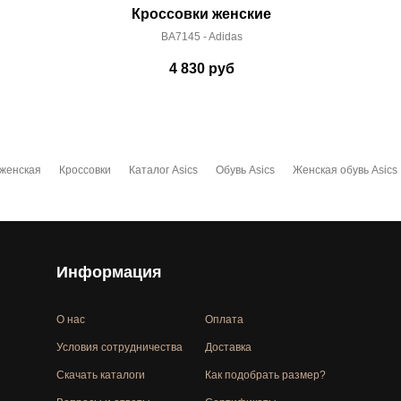
Кроссовки женские
BA7145 - Adidas
4 830
руб
 женская
Кроссовки
Каталог Asics
Обувь Asics
Женская обувь Asics
Информация
О нас
Оплата
Условия сотрудничества
Доставка
Скачать каталоги
Как подобрать размер?