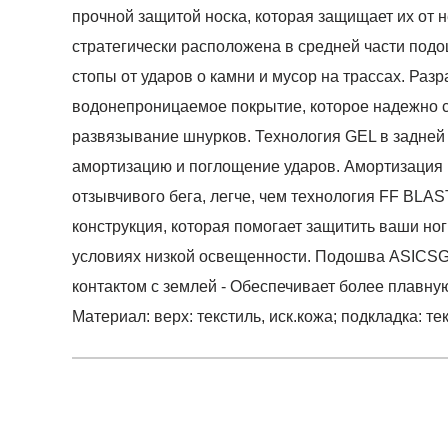
прочной защитой носка, которая защищает их от
стратегически расположена в средней части под
стопы от ударов о камни и мусор на трассах. Раз
водонепроницаемое покрытие, которое надежно с
развязывание шнурков. Технология GEL в задней
амортизацию и поглощение ударов. Амортизация
отзывчивого бега, легче, чем технология FF BLAS
конструкция, которая помогает защитить ваши но
условиях низкой освещенности. Подошва ASICSGR
контактом с землей - Обеспечивает более плавну
Материал: верх: текстиль, иск.кожа; подкладка: т
Условия оплаты
Артикул:
1012B864-250
0
Оставить 
Наименование:
Кроссовки женские GEL-TRA
Инструкция по оплате есть в самом конце счета,
0
Пол:
женский