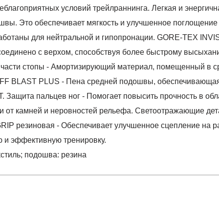
 неблагоприятных условий трейлраннинга. Легкая и энерг
ошвы. Это обеспечивает мягкость и улучшенное поглощение
работаны для нейтральной и гипопронации. GORE-TEX INVISIB
оединено с верхом, способствуя более быстрому высыхани
 части стопы - Амортизирующий материал, помещенный в с
 FF BLAST PLUS - Пена средней подошвы, обеспечивающая
T. Защита пальцев ног - Помогает повысить прочность в обл
ги от камней и неровностей рельефа. Светоотражающие де
IP резиновая - Обеспечивает улучшенное сцепление на ра
ю и эффективную тренировку.
екстиль; подошва: резина
отзыв
BUCO MT GTX
 который высылает Вам менеджер.