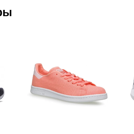
ии данных мы не увидим Вашу оплату.
ры
 текстиль; подошва: резина
акже с Почтой Росии и СДЭК.
 условиями
оплаты
и
доставки