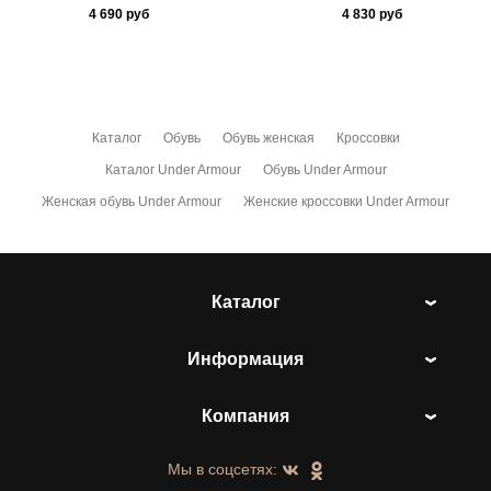
4 690
руб
4 830
руб
Каталог
Обувь
Обувь женская
Кроссовки
Каталог Under Armour
Обувь Under Armour
Женская обувь Under Armour
Женские кроссовки Under Armour
Каталог
Информация
Компания
Мы в соцсетях: