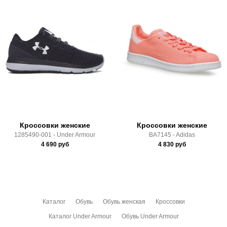
Материал:
текстиль
Производитель:
Китай
Самовывоз в Москве.
Срок отгрузки:
3-4 рабочих дня
Доставка по России всеми транспортными ТК, а также с
Почтой Росии и СДЭК.
Здесь вы можете более детально ознакомиться с
условиями
оплаты
и
доставки
Кроссовки женские
Кроссовки женские
1285490-001 - Under Armour
BA7145 - Adidas
4 690
руб
4 830
руб
Каталог
Обувь
Обувь женская
Кроссовки
Каталог Under Armour
Обувь Under Armour