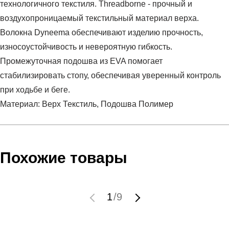
технологичного текстиля. Threadborne - прочный и
воздухопроницаемый текстильный материал верха.
Волокна Dyneema обеспечивают изделию прочность,
износоустойчивость и невероятную гибкость.
Промежуточная подошва из EVA помогает
стабилизировать стопу, обеспечивая уверенный контроль
при ходьбе и беге.
Материал: Верх Текстиль, Подошва Полимер
Условия оплаты
Артикул:
1296199-918
Оставить отзыв
Наименование:
Кроссовки женские UA W Showstopper
Похожие товары
Инструкция по оплате есть в самом конце счета, который
Пол:
женский
высылает Вам менеджер.
Бренд:
Under Armour
Обратите внимание, что при не верном заполнении данных
Модель:
UA W Showstopper
1
/
9
мы не увидим Вашу оплату.
Вид спорта:
фитнес
Состав:
Верх Текстиль, Подошва Полимер
Доставка