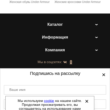
Женская обувь Under Armour
Женские кроссовки Under Armour
Каталог
Информация
Компания
Мы в соцсетях:
Подпишись на рассылку
Ваше имя
©
2021-2026 - ShoesTown.ru - все права
защищены.
Мы используем
cookie
на нашем сайте.
E-mail
Продолжая просматривать его, вы
Данный сайт не является интернет магазином и
соглашаетесь на использование нами