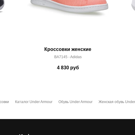
Кроссовки женские
BA7145 - Adidas
4 830
руб
совки
Каталог Under Armour
Обувь Under Armour
Женская обувь Under