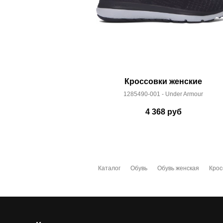
Кроссовки женские
1285490-001 - Under Armour
4 368
руб
Каталог
Обувь
Обувь женская
Крос