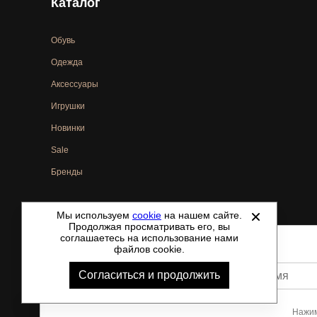
Каталог
Обувь
Одежда
Аксессуары
Игрушки
Новинки
Sale
Бренды
Мы используем
cookie
на нашем сайте.
©
2021-2026 - ShoesTown.ru - все права защищены.
Продолжая просматривать его, вы
соглашаетесь на использование нами
файлов cookie.
Согласиться и продолжить
Ваше имя
Нажим