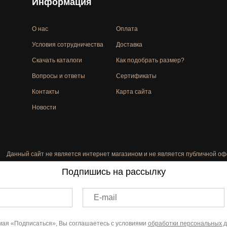
Информация
О нас
Оплата
Условия сотрудничества
Доставка
Скачать каталоги
Как подобрать размер?
Вопросы и ответы
Сертификаты
Контакты
Карта сайта
Новости
Данный сайт не является интернет магазином и не является публичной оф
Подпишись на рассылку
E-mail
ая «Подписаться», Вы соглашаетесь с условиями
обработки персональных 