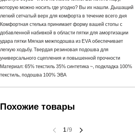
которую можно носить где угодно? Вы их нашли. Дышащий
легкий сетчатый верх для комфорта в течение всего дня
Комфортная стелька принимает форму вашей стопы с
добавленной набивкой в области пятки для амортизации
удара пятки Мягкая межподошва из EVA обеспечивает
легкую ходьбу. Твердая резиновая подошва для
универсального сцепления и повышенной прочности
Материал: 65% текстиль 35% синтетика ~, подкладка 100%
текстиль, подошва 100% ЭВА
Условия оплаты
Артикул:
3024130-001
Оставить отзыв
Наименование:
Кроссовки женские UA W Essential NM
Похожие товары
Инструкция по оплате есть в самом конце счета, который
Пол:
женский
высылает Вам менеджер.
Бренд:
Under Armour
Обратите внимание, что при не верном заполнении данных
Модель:
UA W Essential NM
1
/
9
мы не увидим Вашу оплату.
Вид спорта:
спортивный стиль