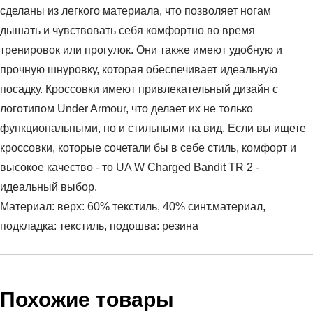
сделаны из легкого материала, что позволяет ногам
дышать и чувствовать себя комфортно во время
тренировок или прогулок. Они также имеют удобную и
прочную шнуровку, которая обеспечивает идеальную
посадку. Кроссовки имеют привлекательный дизайн с
логотипом Under Armour, что делает их не только
функциональными, но и стильными на вид. Если вы ищете
кроссовки, которые сочетали бы в себе стиль, комфорт и
высокое качество - то UA W Charged Bandit TR 2 -
идеальный выбор.
Материал: верх: 60% текстиль, 40% синт.материал,
подкладка: текстиль, подошва: резина
Условия оплаты
Артикул:
3024191-001
Оставить отзыв
Наименование:
Кроссовки женские UA W Charged
Похожие товары
Инструкция по оплате есть в самом конце счета, который
Bandit TR 2