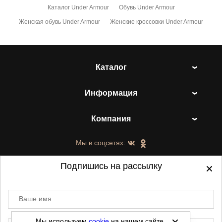
Каталог Under Armour
Обувь Under Armour
Женская обувь Under Armour
Женские кроссовки Under Armour
Каталог
Информация
Компания
Мы в соцсетях:
Подпишись на рассылку
Ваше имя
©
2021-2026 - ShoesTown.ru - все права
защищены.
Мы используем
cookie
на нашем сайте.