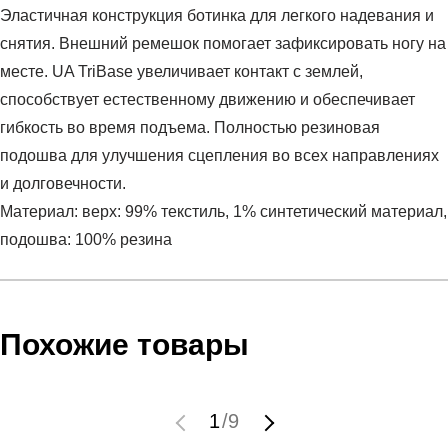
Эластичная конструкция ботинка для легкого надевания и
снятия. Внешний ремешок помогает зафиксировать ногу на
месте. UA TriBase увеличивает контакт с землей,
способствует естественному движению и обеспечивает
гибкость во время подъема. Полностью резиновая
подошва для улучшения сцепления во всех направлениях
и долговечности.
Материал: верх: 99% текстиль, 1% синтетический материал,
подошва: 100% резина
Условия оплаты
Артикул:
3024698-001
Оставить отзыв
Наименование:
Кроссовки женские UA W HOVR Rise 3
Похожие товары
Инструкция по оплате есть в самом конце счета, который
Novelty
высылает Вам менеджер.
Пол:
женский
Обратите внимание, что при не верном заполнении данных
Бренд:
Under Armour
1
/
9
мы не увидим Вашу оплату.
Модель:
UA W HOVR Rise 3 Novelty