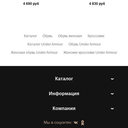
4 690
руб
4 830
руб
Каталог
Обувь
Обувь женская
Кроссовки
Каталог Under Armour
Обувь Under Armour
Женская обувь Under Armour
Женские кроссовки Under Armour
Каталог
Информация
Компания
Мы в соцсетях: