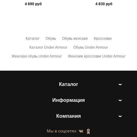
4 690
руб
4 830
руб
Каталог
Обувь
Обувь женская
Кроссовки
Каталог Under Armour
Обувь Under Armour
Женская обувь Under Armour
Женские кроссовки Under Armour
Каталог
Информация
Компания
Мы в соцсетях: