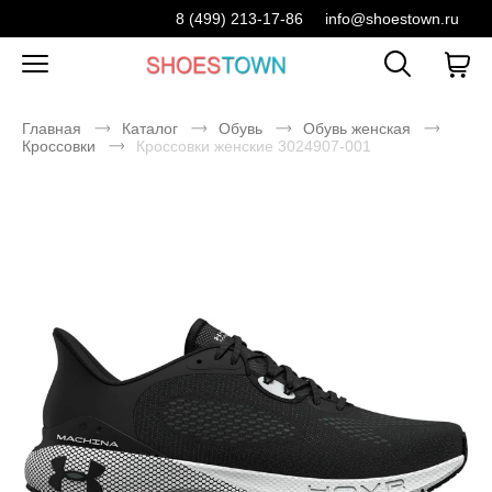
8 (499) 213-17-86
info@shoestown.ru
Главная
Каталог
Обувь
Обувь женская
Кроссовки
Кроссовки женские 3024907-001