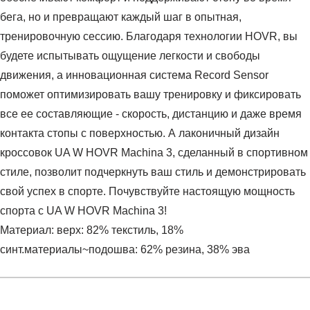
бега, но и превращают каждый шаг в опытная,
тренировочную сессию. Благодаря технологии HOVR, вы
будете испытывать ощущение легкости и свободы
движения, а инновационная система Record Sensor
поможет оптимизировать вашу тренировку и фиксировать
все ее составляющие - скорость, дистанцию и даже время
контакта стопы с поверхностью. А лаконичный дизайн
кроссовок UA W HOVR Machina 3, сделанный в спортивном
стиле, позволит подчеркнуть ваш стиль и демонстрировать
свой успех в спорте. Почувствуйте настоящую мощность
спорта с UA W HOVR Machina 3!
Материал: верх: 82% текстиль, 18%
синт.материалы~подошва: 62% резина, 38% эва
Условия оплаты
Артикул:
3024907-001
Оставить отзыв
Наименование:
Кроссовки женские UA W HOVR