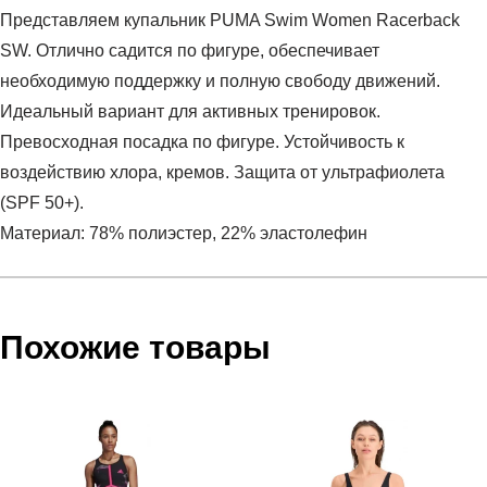
Представляем купальник PUMA Swim Women Racerback
SW. Отлично садится по фигуре, обеспечивает
необходимую поддержку и полную свободу движений.
Идеальный вариант для активных тренировок.
Превосходная посадка по фигуре. Устойчивость к
воздействию хлора, кремов. Защита от ультрафиолета
(SPF 50+).
Материал: 78% полиэстер, 22% эластолефин
Условия оплаты
Артикул:
90768103
Оставить отзыв
Наименование:
Купальник женский PUMA SWIM
Похожие товары
Инструкция по оплате есть в самом конце счета, который
WOMEN RACERBACK SWIMSUIT 1P
высылает Вам менеджер.
Пол:
женский
Обратите внимание, что при не верном заполнении данных
Бренд:
Puma
мы не увидим Вашу оплату.
Модель:
PUMA SWIM WOMEN RACERBACK SWIMSUIT
1P