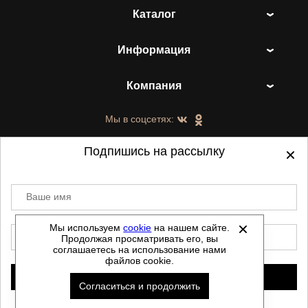
Каталог
Информация
Компания
Мы в соцсетях:
Подпишись на рассылку
Ваше имя
©
2021-2026 - ShoesTown.ru - все права
защищены.
Мы используем
cookie
на нашем сайте.
E-mail
Продолжая просматривать его, вы
Данный сайт не является интернет магазином и
соглашаетесь на использование нами
не является публичной офертой.
файлов cookie.
Политика обработки персональных данных
Подписаться
Согласиться и продолжить
Автоматизировано -