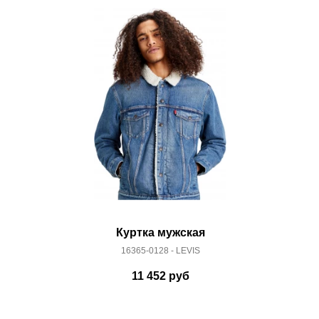
 условиями
оплаты
и
доставки
Куртка мужская
16365-0128 - LEVIS
11 452
руб