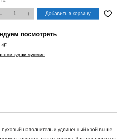
:
14
-
+
Добавить в корзину
ндуем посмотреть
ы
4F
 оптом куртки мужские
ий пуховый наполнитель и удлиненный крой выше
может защитить вас от холода. Застегивается на