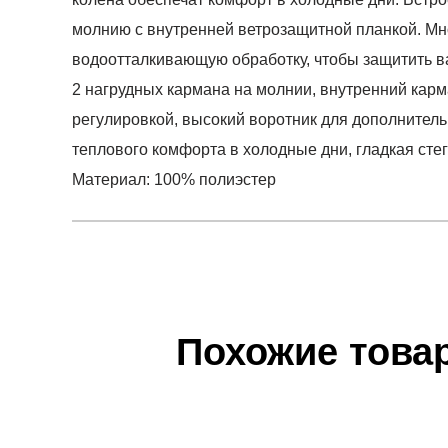
молнию с внутренней ветрозащитной планкой. Мн
водоотталкивающую обработку, чтобы защитить в
2 нагрудных кармана на молнии, внутренний кар
регулировкой, высокий воротник для дополнител
теплового комфорта в холодные дни, гладкая сте
Материал: 100% полиэстер
Условия оплаты
Артикул:
4FAW23TDJAM246-20S
0
Оставить 
Наименование:
Куртка мужская DOWN JACKE
Инструкция по оплате есть в самом конце счета,
0
Пол:
мужской
Обратите внимание, что при не верном заполнен
Бренд:
4F
Похожие това
0
Модель:
DOWN JACKET M246
Доставка
Вид спорта:
спортивный стиль
0
Самовывоз в Москве.
Состав:
100% полиэстер
Доставка по России всеми транспортными ТК, а т
Производитель:
Китай