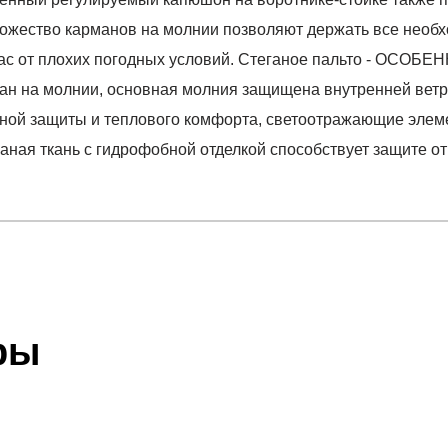
ожество карманов на молнии позволяют держать все необхо
ас от плохих погодных условий. Стеганое пальто - ОСОБЕ
ман на молнии, основная молния защищена внутренней вет
ьной защиты и теплового комфорта, светоотражающие элем
ганая ткань с гидрофобной отделкой способствует защите о
отзыв
T M246
 который высылает Вам менеджер.
ии данных мы не увидим Вашу оплату.
ры
акже с Почтой Росии и СДЭК.