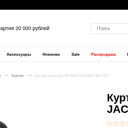
артия 20 000 рублей
Поиск
Аксессуары
Новинки
Sale
Распродажа
я
Куртки
Куртка мужская 4FAW23TDJAM246-20S
Кур
JAC