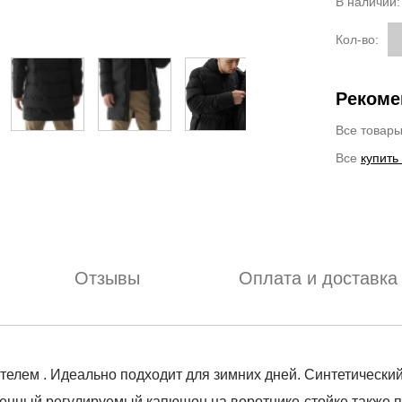
В наличии
Кол-во:
Рекоме
Все товар
Все
купить
Отзывы
Оплата и доставка
ителем . Идеально подходит для зимних дней. Синтетическ
енный регулируемый капюшон на воротнике-стойке также по