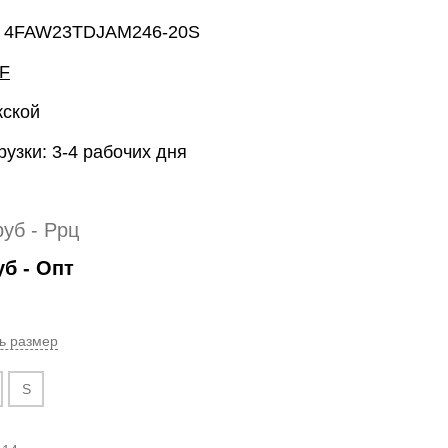
: 4FAW23TDJAM246-20S
F
жской
рузки: 3-4 рабочих дня
руб
- Ррц
уб
- Опт
ь размер
S