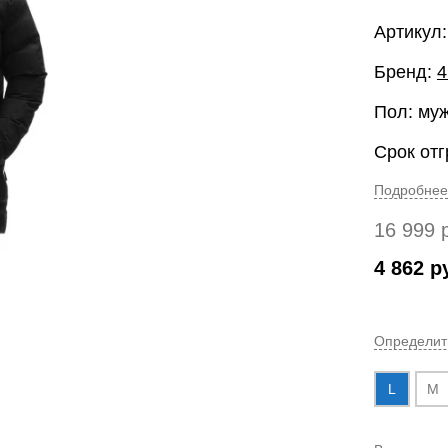
Артикул
Бренд:
4
Пол: му
Срок отг
Подробнее
16 999
4 862
р
Определит
L
M