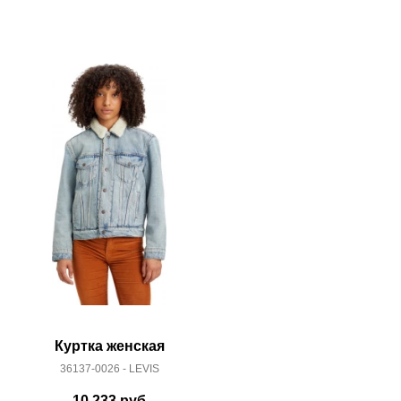
Куртка женская
Курт
36137-0026 - LEVIS
29945
10 233
руб
9 