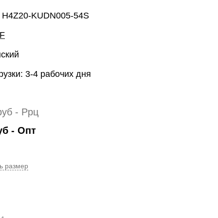
: H4Z20-KUDN005-54S
F
нский
рузки: 3-4 рабочих дня
руб
- Ррц
уб
- Опт
ь размер