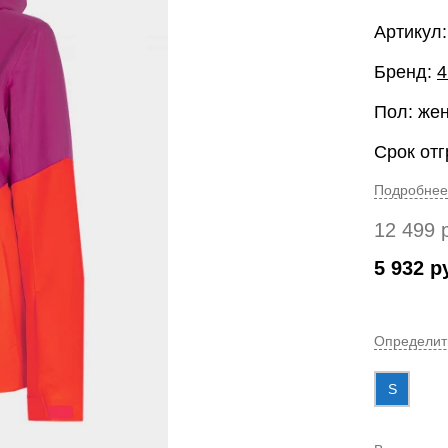
Артикул
Бренд:
4
Пол: же
Срок отг
Подробнее
12 499
5 932
р
Определит
S