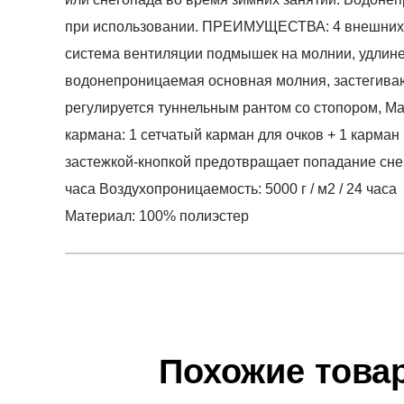
при использовании. ПРЕИМУЩЕСТВА: 4 внешних ка
система вентиляции подмышек на молнии, удлине
водонепроницаемая основная молния, застегиваю
регулируется туннельным рантом со стопором, Ма
кармана: 1 сетчатый карман для очков + 1 карма
застежкой-кнопкой предотвращает попадание сне
часа Воздухопроницаемость: 5000 г / м2 / 24 часа
Материал: 100% полиэстер
Условия оплаты
Артикул:
H4Z20-KUDN005-54S
0
Оставить 
Наименование:
Куртка женская WOMEN'S SK
Инструкция по оплате есть в самом конце счета,
0
Пол:
женский
Обратите внимание, что при не верном заполнен
Бренд:
4F
Похожие това
0
Модель:
WOMEN'S SKI JACKETS
Доставка
Вид спорта:
фитнес