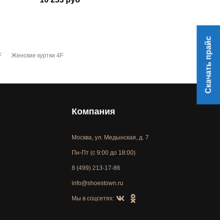
Скачать прайс
F
Женские куртки 4F
Компания
Москва, ул. Медынская, д. 7
Пн-Пт (с 9:00 до 18:00)
8 (499) 213-17-86
info@shoestown.ru
Мы в соцсетях: