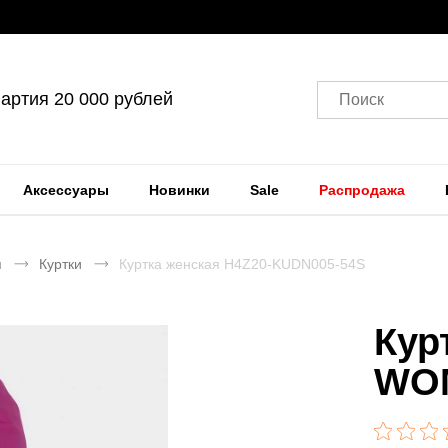
артия 20 000 рублей
Поиск
Аксессуары
Новинки
Sale
Распродажа
я
Куртки
Куртка женская H4Z20-KUDN005-54S
Кур
WOM