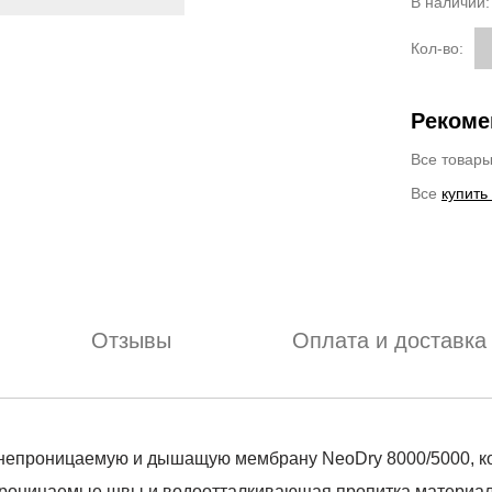
В наличии
Кол-во:
Рекоме
Все товар
Все
купить
Отзывы
Оплата и доставка
непроницаемую и дышащую мембрану NeoDry 8000/5000, ко
епроницаемые швы и водоотталкивающая пропитка материа