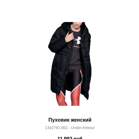
акже с Почтой Росии и СДЭК.
 условиями
оплаты
и
доставки
Пуховик женский
1342791-001 - Under Armour
11 992
руб