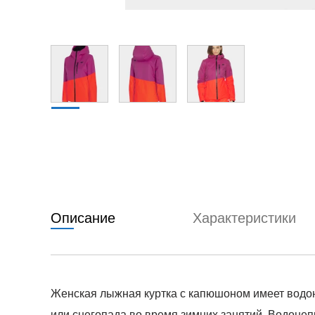
Описание
Характеристики
Женская лыжная куртка с капюшоном имеет водо
или снегопада во время зимних занятий. Водон