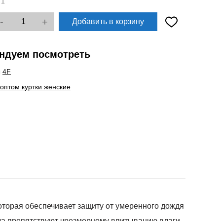
:
1
-
+
Добавить в корзину
ндуем посмотреть
ы
4F
 оптом куртки женские
торая обеспечивает защиту от умеренного дождя
ла препятствуют чрезмерному впитыванию влаги