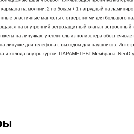
рмана на молнии: 2 по бокам + 1 нагрудный на ламиниров
нные эластичные манжеты с отверстиями для большого па
щаяся на внутренний ветрозащитный клапан встроенный ка
нжеты на липучках, утеплитель из полиэстера обеспечивае
н на липучке для телефона с выходом для наушников, Инте
га и холода внутрь куртки. ПАРАМЕТРЫ: Мембрана: NeoDry 
отзыв
I JACKETS
 который высылает Вам менеджер.
ии данных мы не увидим Вашу оплату.
ры