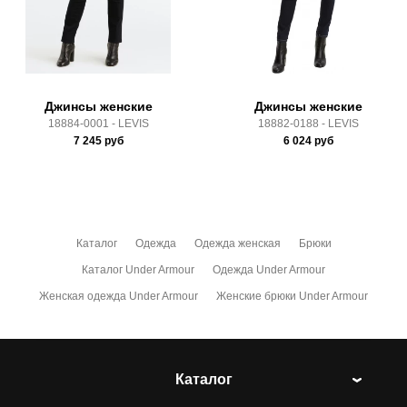
Здесь вы можете более детально ознакомиться с
условиями
оплаты
и
доставки
Джинсы женские
Джинсы женские
18884-0001 - LEVIS
18882-0188 - LEVIS
7 245
руб
6 024
руб
Каталог
Одежда
Одежда женская
Брюки
Каталог Under Armour
Одежда Under Armour
Женская одежда Under Armour
Женские брюки Under Armour
Каталог