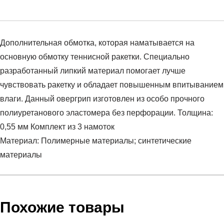
Дополнительная обмотка, которая наматывается на
основную обмотку теннисной ракетки. Специально
разработанный липкий материал помогает лучше
чувствовать ракетку и обладает повышенным впитыванием
влаги. Данный овергрип изготовлен из особо прочного
полиуретанового эластомера без перфорации. Толщина:
0,55 мм Комплект из 3 намоток
Материал: Полимерные материалы; синтетические
материалы
Условия оплаты
Артикул:
282009-BK
Оставить отзыв
Наименование:
Овергрип
Похожие товары
Инструкция по оплате есть в самом конце счета, который
Пол:
унисекс
высылает Вам менеджер.
Бренд:
HEAD