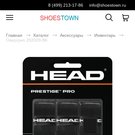
8 (499) 213-17-86
info@shoestown.ru
Главная
Каталог
Аксессуары
Инвентарь
Овергрип 282009-BK