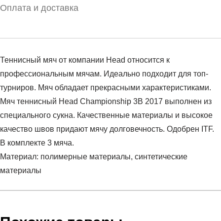
Оплата и доставка
Теннисный мяч от компании Head относится к
профессиональным мячам. Идеально подходит для топ-
турниров. Мяч обладает прекрасными характеристиками.
Мяч теннисный Head Championship 3B 2017 выполнен из
специального сукна. Качественные материалы и высокое
качество швов придают мячу долговечность. Одобрен ITF.
В комплекте 3 мяча.
Материал: полимерные материалы, синтетические
материалы
Условия оплаты
Артикул:
575203
Оставить отзыв
Наименование:
Теннисный мяч
Инструкция по оплате есть в самом конце счета, который