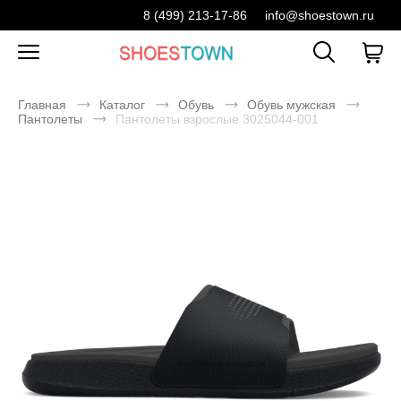
8 (499) 213-17-86
info@shoestown.ru
Главная
Каталог
Обувь
Обувь мужская
Пантолеты
Пантолеты взрослые 3025044-001