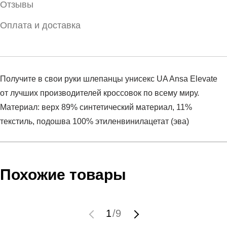
Отзывы
Оплата и доставка
Получите в свои руки шлепанцы унисекс UA Ansa Elevate
от лучших производителей кроссовок по всему миру.
Материал: верх 89% синтетический материал, 11%
текстиль, подошва 100% этиленвинилацетат (эва)
Условия оплаты
Артикул:
3025044-001
Оставить отзыв
Наименование:
Пантолеты взрослые UA U Ansa
Похожие товары
Инструкция по оплате есть в самом конце счета, который
Elevate SL
высылает Вам менеджер.
Пол:
унисекс
Обратите внимание, что при не верном заполнении данных
Бренд:
Under Armour
1
/
9
мы не увидим Вашу оплату.
Модель:
UA U Ansa Elevate SL