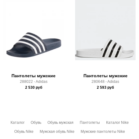
Состав:
верх: пластик; подкладка: отсутствует;
подошва: пластик
Самовывоз в Москве.
Производитель:
Вьетнам
Доставка по России всеми транспортными ТК, а также с
Срок отгрузки:
3-4 рабочих дня
Почтой Росии и СДЭК.
Здесь вы можете более детально ознакомиться с
условиями
оплаты
и
доставки
Пантолеты мужские
Пантолеты мужские
288022 - Adidas
280648 - Adidas
2 530
руб
2 593
руб
Каталог
Обувь
Обувь мужская
Пантолеты
Каталог Nike
Обувь Nike
Мужская обувь Nike
Мужские пантолеты Nike