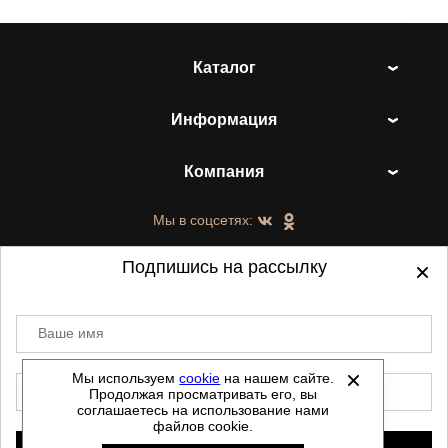
Каталог
Информация
Компания
Мы в соцсетях:
Подпишись на рассылку
Ваше имя
©
2021-2026 - ShoesTown.ru - все права
защищены.
Мы используем
cookie
на нашем сайте.
E-mail
Продолжая просматривать его, вы
Данный сайт не является интернет магазином и
соглашаетесь на использование нами
не является публичной офертой.
файлов cookie.
Политика обработки персональных данных