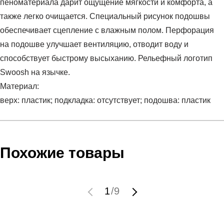
пеноматериала дарит ощущение мягкости и комфорта, а
также легко очищается. Специальный рисунок подошвы
обеспечивает сцепление с влажным полом. Перфорация
на подошве улучшает вентиляцию, отводит воду и
способствует быстрому высыханию. Рельефный логотип
Swoosh на язычке.
Материал:
верх: пластик; подкладка: отсутствует; подошва: пластик
Условия оплаты
Артикул:
CZ5478-001
Оставить отзыв
Наименование:
Пантолеты мужские NIKE VICTORI
Похожие товары
Инструкция по оплате есть в самом конце счета, который
ONE SHOWER SLIDE
высылает Вам менеджер.
Пол:
мужской
Обратите внимание, что при не верном заполнении данных
Бренд:
Nike
1
/
9
мы не увидим Вашу оплату.
Модель:
NIKE VICTORI ONE SHOWER SLIDE
Вид спорта:
плавание
Доставка