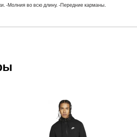
и. -Молния во всю длину. -Передние карманы.
отзыв
 который высылает Вам менеджер.
ии данных мы не увидим Вашу оплату.
ры
акже с Почтой Росии и СДЭК.
 условиями
оплаты
и
доставки