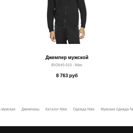
Джемпер мужской
BV2645-010 - Nike
8 763
руб
 мужская
Джемперы
Каталог Nike
Одежда Nike
Мужская одежда N