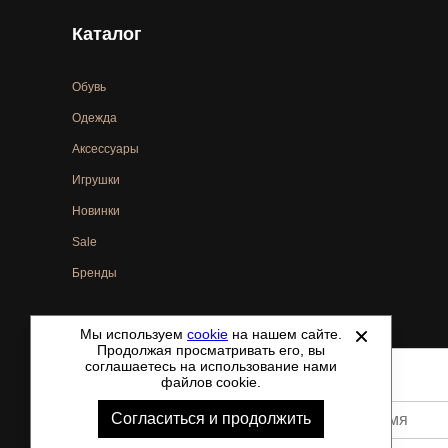
Каталог
Обувь
Одежда
Аксессуары
Игрушки
Новинки
Sale
Бренды
Мы используем
cookie
на нашем сайте.
©
2021-2026 - ShoesTown.ru - все права защищены.
Продолжая просматривать его, вы
соглашаетесь на использование нами
файлов cookie.
Согласиться и продолжить
Ваше имя