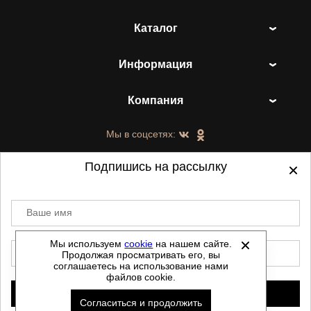
Каталог
Информация
Компания
Мы в соцсетях:
Подпишись на рассылку
Ваше имя
©
2021-2026 - ShoesTown.ru - все права
защищены.
Мы используем
cookie
на нашем сайте.
E-mail
Продолжая просматривать его, вы
Данный сайт не является интернет магазином и
соглашаетесь на использование нами
не является публичной офертой.
файлов cookie.
Политика обработки персональных данных
Подписаться
Согласиться и продолжить
Автоматизировано -