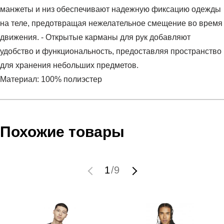
манжеты и низ обеспечивают надежную фиксацию одежды
на теле, предотвращая нежелательное смещение во время
движения. - Открытые карманы для рук добавляют
удобство и функциональность, предоставляя пространство
для хранения небольших предметов.
Материал: 100% полиэстер
Условия оплаты
Артикул:
1329293-002
Оставить отзыв
Наименование:
Джемпер мужской SPORTSTYLE
Похожие товары
Инструкция по оплате есть в самом конце счета, который
TRICOT JACKET
высылает Вам менеджер.
Пол:
мужской
Обратите внимание, что при не верном заполнении данных
Сезон:
демисезон
1
/
9
мы не увидим Вашу оплату.
Бренд:
Under Armour
Модель:
SPORTSTYLE TRICOT JACKET
Доставка
Вид спорта:
фитнес
Состав:
100% полиэстер
Самовывоз в Москве.