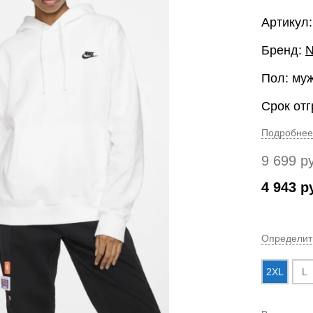
Артикул
Бренд:
N
Пол: му
Срок отг
Подробнее
9 699
р
4 943
р
Определит
2XL
L