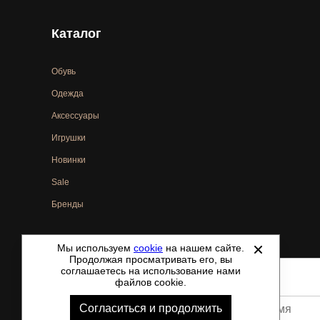
Каталог
Обувь
Одежда
Аксессуары
Игрушки
Новинки
Sale
Бренды
Мы используем
cookie
на нашем сайте.
©
2021-2026 - ShoesTown.ru - все права защищены.
Продолжая просматривать его, вы
соглашаетесь на использование нами
файлов cookie.
Согласиться и продолжить
Ваше имя