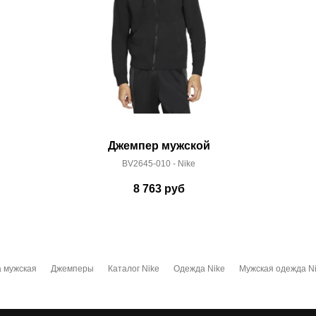
Джемпер мужской
BV2645-010 - Nike
8 763
руб
 мужская
Джемперы
Каталог Nike
Одежда Nike
Мужская одежда N