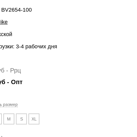
: BV2654-100
ike
жской
рузки: 3-4 рабочих дня
уб
- Ррц
уб
- Опт
ь размер
M
S
XL