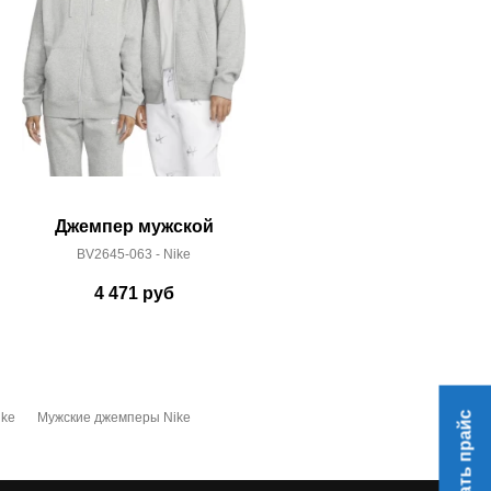
Джемпер мужской
Джемп
BV2645-063 - Nike
BV265
4 471
руб
4 
Скачать прайс
ike
Мужские джемперы Nike