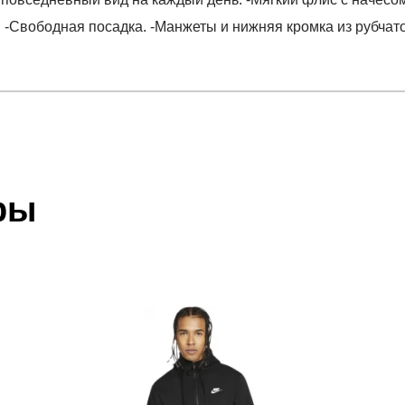
Свободная посадка. -Манжеты и нижняя кромка из рубчато
отзыв
ear Club Fleece
 который высылает Вам менеджер.
ии данных мы не увидим Вашу оплату.
ры
акже с Почтой Росии и СДЭК.
 условиями
оплаты
и
доставки