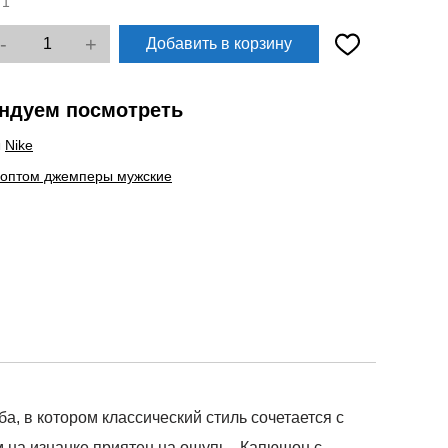
:
1
-
+
Добавить в корзину
ндуем посмотреть
ы
Nike
 оптом джемперы мужские
в котором классический стиль сочетается с
 на изнанке приятен на ощупь. -Капюшон с