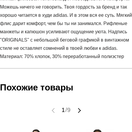
Можешь ничего не говорить. Твоя гордость за бренд и так
хорошо читается в худи adidas. И в этом вся ее суть. Мягкий
флис дарит комфорт, чем бы ты ни занимался. Рифленые
манжеты и капюшон усиливают ощущение уюта. Надпись
"ORIGINALS" с небольшой беговой графикой в винтажном
стиле не оставляет сомнений в твоей любви к adidas.
Материал: 70% хлопок, 30% переработанный полиэстер
Условия оплаты
Артикул:
HC2121
Оставить отзыв
Наименование:
Джемпер мужской FOREVER SPORT H
Похожие товары
Инструкция по оплате есть в самом конце счета, который
Пол:
мужской
высылает Вам менеджер.
Бренд:
Adidas
Обратите внимание, что при не верном заполнении данных
Модель:
FOREVER SPORT H
1
/
9
мы не увидим Вашу оплату.
Вид спорта:
спортивный стиль
Состав:
70% хлопок, 30% переработанный полиэстер
Доставка
Производитель:
Вьетнам