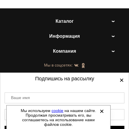
Каталог
Информация
Компания
Мы в соцсетях:
Подпишись на рассылку
Ваше имя
©
2021-2026 - ShoesTown.ru - все права
защищены.
Мы используем
cookie
на нашем сайте.
E-mail
Продолжая просматривать его, вы
Данный сайт не является интернет магазином и
соглашаетесь на использование нами
не является публичной офертой.
файлов cookie.