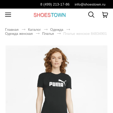
8 (499) 213-17-86
info@shoestown.ru
Главная
Каталог
Одежда
Одежда женская
Платья
Платье женское 84834901