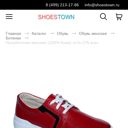
8 (499) 213-17-86
info@shoestown.ru
Главная
Каталог
Обувь
Обувь женская
Ботинки
Полуботинки женские (100% Кожа) ro-ln-276-kras