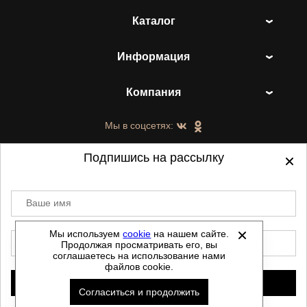
Каталог
Информация
Компания
Мы в соцсетях:
Подпишись на рассылку
Ваше имя
©
2021-2026 - ShoesTown.ru - все права
защищены.
Мы используем
cookie
на нашем сайте.
E-mail
Продолжая просматривать его, вы
Данный сайт не является интернет магазином и
соглашаетесь на использование нами
не является публичной офертой.
файлов cookie.
Политика обработки персональных данных
Подписаться
Согласиться и продолжить
Автоматизировано -