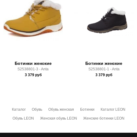
Доставка по России всеми транспортными ТК, а также с
Почтой Росии и СДЭК.
Здесь вы можете более детально ознакомиться с
условиями
оплаты
и
доставки
Ботинки женские
Ботинки женские
S2538801-3 - Anta
S2538801-1 - Anta
3 379
руб
3 379
руб
Каталог
Обувь
Обувь женская
Ботинки
Каталог LEON
Обувь LEON
Женская обувь LEON
Женские ботинки LEON