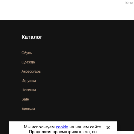
Ката
Каталог
Обувь
Одежда
Аксессуары
Игрушки
Новинки
Sale
Бренды
Мы используем
cookie
на нашем сайте.
©
2021-2026 - ShoesTown.ru - все права защищены.
Продолжая просматривать его, вы