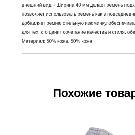
внешний вид. - Ширина 40 мм делает ремень подх
позволяет использовать ремень как в повседневн
добавляет ремню стильную изюминку, обеспечива
для тех, кто ценит сочетание качества и стиля, о
Материал: 50% кожа, 50% кожа
Условия оплаты
Артикул:
77134-2086
0
Оставить 
Наименование:
Ремень
Инструкция по оплате есть в самом конце счета,
0
Пол:
мужской
Обратите внимание, что при не верном заполнен
Бренд:
LEVIS
Похожие това
0
Вид спорта:
спортивный стиль
Доставка
Состав:
50% кожа, 50% кожа
0
Самовывоз в Москве.
Срок отгрузки:
3-4 рабочих дня
Доставка по России всеми транспортными ТК, а т
0