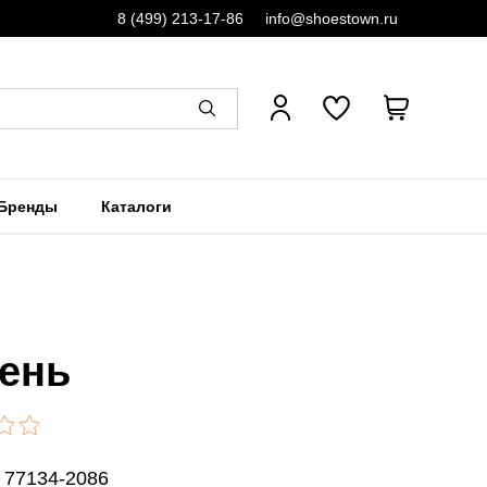
8 (499) 213-17-86
info@shoestown.ru
Бренды
Каталоги
ень
 77134-2086