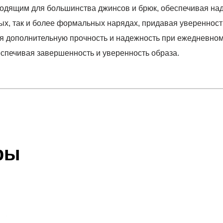
одящим для большинства джинсов и брюк, обеспечивая над
ых, так и более формальных нарядах, придавая уверенност
я дополнительную прочность и надежность при ежедневном
беспечивая завершенность и уверенность образа.
отзыв
 который высылает Вам менеджер.
ии данных мы не увидим Вашу оплату.
ры
акже с Почтой Росии и СДЭК.