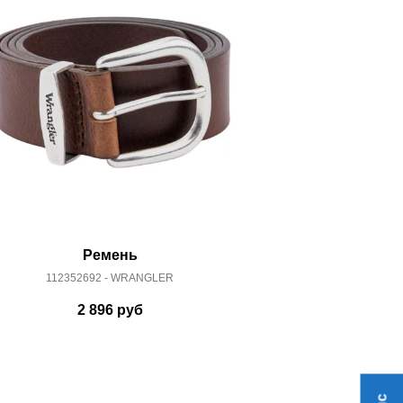
Ремень
Р
112352692 - WRANGLER
1121254
2 896
руб
3 