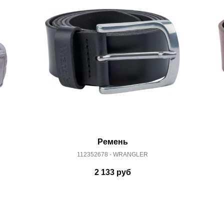
 условиями
оплаты
и
доставки
Ремень
112352678 - WRANGLER
2 133
руб