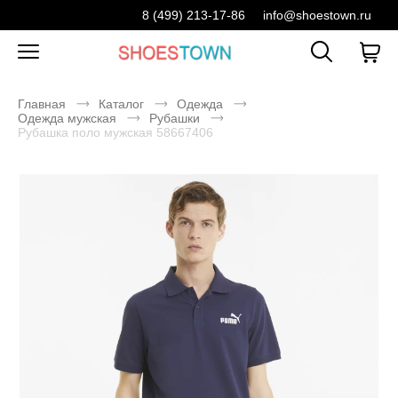
8 (499) 213-17-86
info@shoestown.ru
Главная
Каталог
Одежда
Одежда мужская
Рубашки
Рубашка поло мужская 58667406