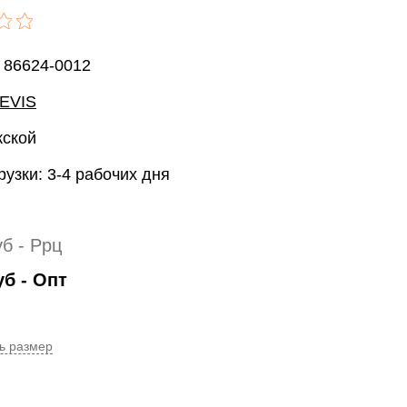
 86624-0012
EVIS
жской
рузки: 3-4 рабочих дня
уб
- Ррц
уб
- Опт
ь размер