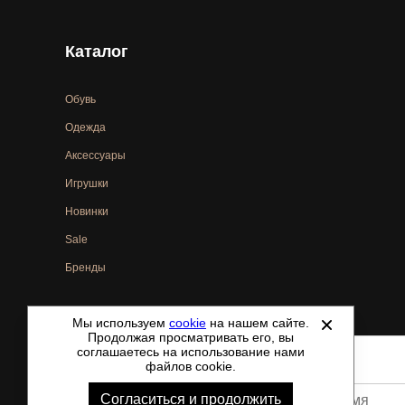
Каталог
Обувь
Одежда
Аксессуары
Игрушки
Новинки
Sale
Бренды
Мы используем
cookie
на нашем сайте.
©
2021-2026 - ShoesTown.ru - все права защищены.
Продолжая просматривать его, вы
соглашаетесь на использование нами
файлов cookie.
Согласиться и продолжить
Ваше имя