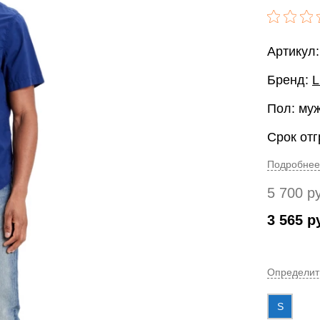
Артикул:
Бренд:
L
Пол: му
Срок отг
Подробнее
5 700
р
3 565
р
Определит
S