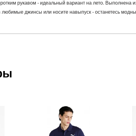
 коротким рукавом - идеальный вариант на лето. Выполнена 
в любимые джинсы или носите навыпуск - останетесь модны
отзыв
T 1 PKT STANDRD
 который высылает Вам менеджер.
ии данных мы не увидим Вашу оплату.
ры
акже с Почтой Росии и СДЭК.
 условиями
оплаты
и
доставки