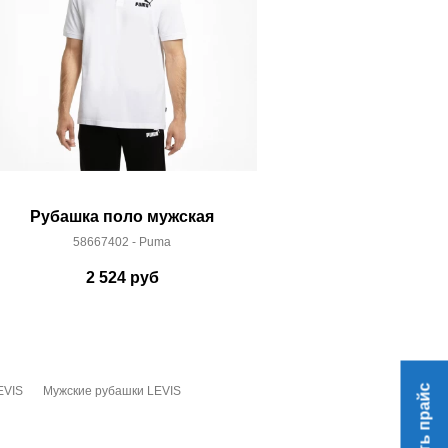
Рубашка поло мужская
Рубашка
58667402 - Puma
5866
2 524
руб
2 
Скачать прайс
EVIS
Мужские рубашки LEVIS