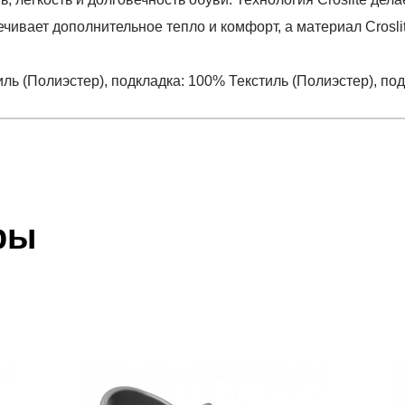
ечивает дополнительное тепло и комфорт, а материал Cros
иль (Полиэстер), подкладка: 100% Текстиль (Полиэстер), п
отзыв
Clog
 который высылает Вам менеджер.
ии данных мы не увидим Вашу оплату.
ры
тиль (Полиэстер), подкладка: 100% Текстиль (Полиэсте
акже с Почтой Росии и СДЭК.
 условиями
оплаты
и
доставки