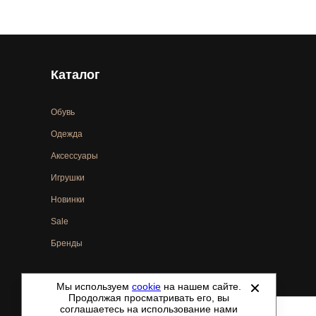
Каталог
Обувь
Одежда
Аксессуары
Игрушки
Новинки
Sale
Бренды
Мы используем
cookie
на нашем сайте.
©
2021-2026 - ShoesTown.ru - все права защищены.
Продолжая просматривать его, вы
соглашаетесь на использование нами