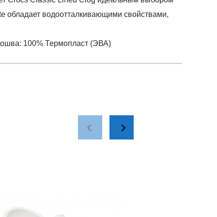
lite обладает водоотталкивающими свойствами,
одошва: 100% Термопласт (ЭВА)
р), подошва: 100% Термопласт (ЭВА)