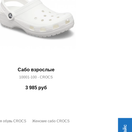
Сабо взрослые
Сабо
10001-100 - CROCS
10001
3 985
руб
2 
я обувь CROCS
Женские сабо CROCS