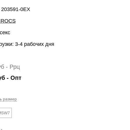
: 203591-0EX
CROCS
секс
рузки: 3-4 рабочих дня
уб
- Ррц
уб
- Опт
ь размер
M5W7