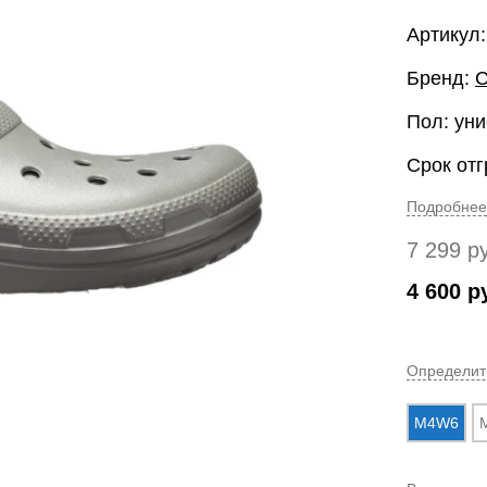
Артикул
Бренд:
Пол: уни
Срок отг
Подробнее
7 299
р
4 600
р
Определит
M4W6