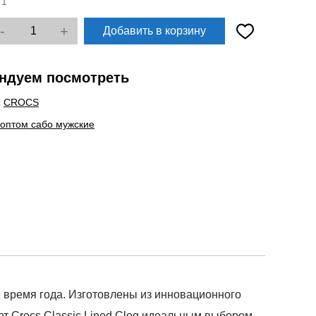
:
1
-
+
Добавить в корзину
ндуем посмотреть
ы
CROCS
 оптом сабо мужские
е время года. Изготовлены из инновационного
лает Crocs Classic Lined Clog идеальным выбором