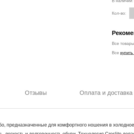
В наличии
Кол-во:
Рекоме
Все товар
Все
купить
Отзывы
Оплата и доставка
 сабо, предназначенные для комфортного ношения в холодно
ь, легкость и долговечность обуви. Технология Croslite де