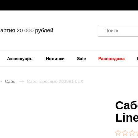
артия 20 000 рублей
Поиск
Аксессуары
Новинки
Sale
Распродажа
Сабо
Сабо взрослые 203591-0EX
Саб
Lin