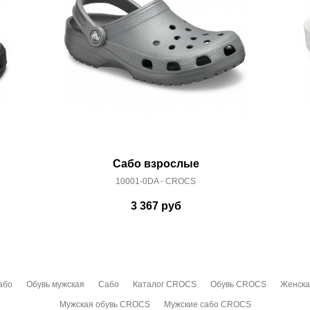
Сабо взрослые
10001-0DA - CROCS
3 367
руб
або
Обувь мужская
Сабо
Каталог CROCS
Обувь CROCS
Женска
Мужская обувь CROCS
Мужские сабо CROCS