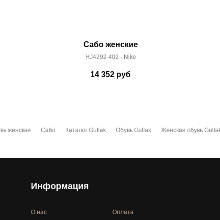
Сабо женские
HJ4292-402 - Nike
14 352
руб
вь женская
Сабо
Каталог Gullak
Обувь Gullak
Женская обувь Gulla
Информация
О нас
Оплата