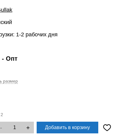
ullak
нский
рузки: 1-2 рабочих дня
- Опт
ь размер
:
2
-
+
Добавить в корзину