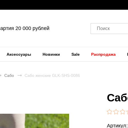
артия 20 000 рублей
Поиск
Аксессуары
Новинки
Sale
Распродажа
Сабо
Сабо женские GLK-SHS-0086
Наш
склад
Саб
Артикул