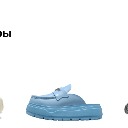
отзыв
 который высылает Вам менеджер.
ии данных мы не увидим Вашу оплату.
ры
акже с Почтой Росии и СДЭК.
иалы
 условиями
оплаты
и
доставки