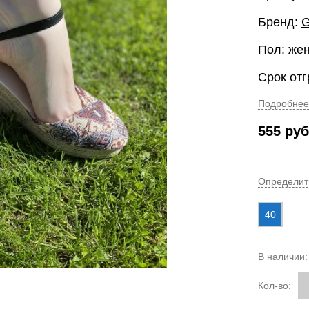
Бренд:
G
Пол: же
Срок отг
Подробнее
555
руб
Определит
40
В наличии
Кол-во: