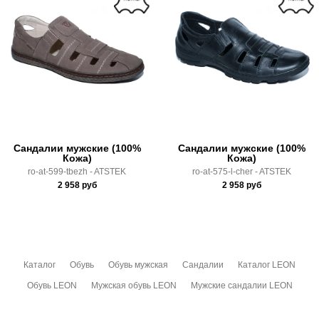
Доставка по России всеми транспортными ТК, а также с
Почтой Росии и СДЭК.
Здесь вы можете более детально ознакомиться с
условиями
оплаты
и
доставки
Сандалии мужские (100%
Сандалии мужские (100%
Кожа)
Кожа)
ro-at-599-tbezh - ATSTEK
ro-at-575-l-cher - ATSTEK
2 958
руб
2 958
руб
Каталог
Обувь
Обувь мужская
Сандалии
Каталог LEON
Обувь LEON
Мужская обувь LEON
Мужские сандалии LEON