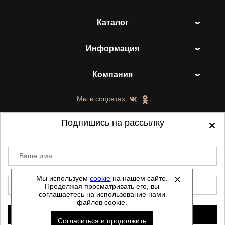
Каталог
Информация
Компания
Мы в соцсетях:
Подпишись на рассылку
Ваше имя
©
2021-2026 - ShoesTown.ru - все права
защищены.
Мы используем
cookie
на нашем сайте.
E-mail
Продолжая просматривать его, вы
Данный сайт не является интернет магазином и
соглашаетесь на использование нами
не является публичной офертой.
файлов cookie.
Политика обработки персональных данных
Подписаться
Согласиться и продолжить