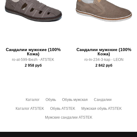
Почтой Росии и СДЭК.
Здесь вы можете более детально ознакомиться с
условиями
оплаты
и
доставки
Сандалии мужские (100%
Сандалии мужские (100%
Кожа)
Кожа)
ro-at-599-tbezh - ATSTEK
ro-ln-234-3-kap - LEON
2 958
руб
2 842
руб
Каталог
Обувь
Обувь мужская
Сандалии
Каталог ATSTEK
Обувь ATSTEK
Мужская обувь ATSTEK
Мужские сандалии ATSTEK