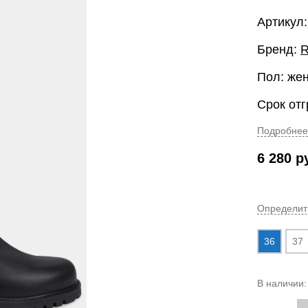
Артикул
Бренд:
R
Пол: же
Срок отг
Подробнее
6 280
р
Определит
36
37
В наличии