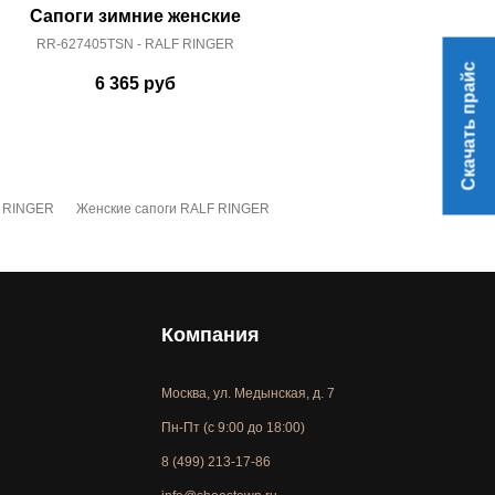
Сапоги зимние женские
Сапоги зимние 
RR-627405TSN - RALF RINGER
RR-627405C
Скачать прайс
6 365
руб
7 
F RINGER
Женские сапоги RALF RINGER
Компания
Москва, ул. Медынская, д. 7
Пн-Пт (с 9:00 до 18:00)
8 (499) 213-17-86