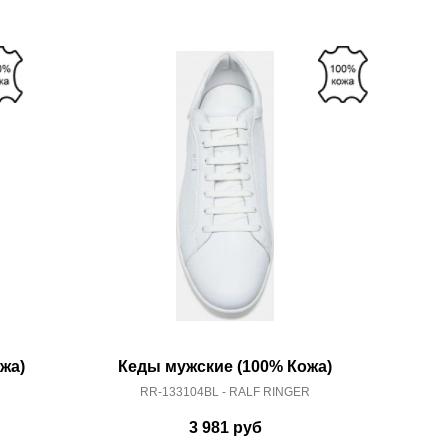
жа)
Кеды мужские (100% Кожа)
RR-133104BL - RALF RINGER
3 981
руб