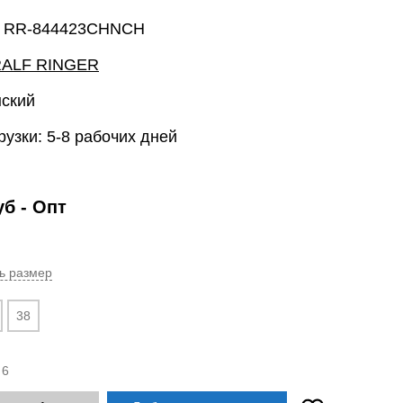
: RR-844423CHNCH
ALF RINGER
нский
рузки: 5-8 рабочих дней
уб
- Опт
ь размер
38
:
6