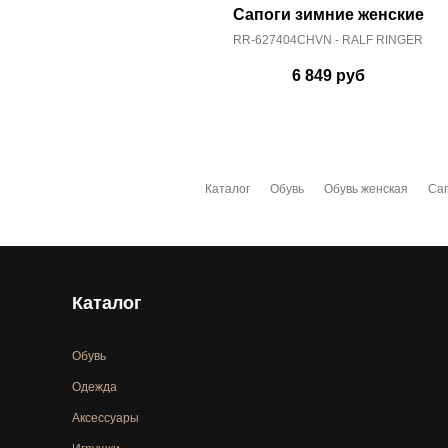
Сапоги зимние женские
RR-627404CHVN - RALF RINGER
6 849
руб
Каталог
Обувь
Обувь женская
Сап
Каталог
Обувь
Одежда
Аксессуары