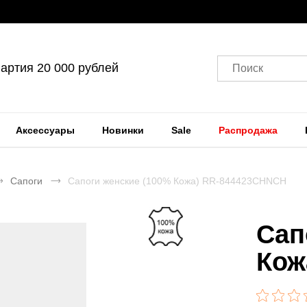
артия 20 000 рублей
Поиск
Аксессуары
Новинки
Sale
Распродажа
Сапоги
Сапоги женские (100% Кожа) RR-844423CHNCH
Сап
Кож