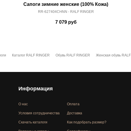
Сапоги зимние женские (100% Кожа)
RR-627404CHNN - RALF RINGER
7 079
руб
оги
Каталог RALF RINGER
Обувь RALF RINGER
Женская обувь RAL
Информация
О нас
Оплата
Условия сотрудничества
Доставка
Скачать каталоги
Как подобрать размер?