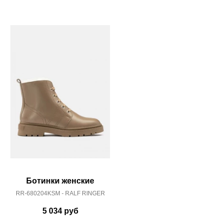
Ботинки женские
Ботинки жен
RR-680204KSM - RALF RINGER
ro-ln-265
5 034
руб
3 