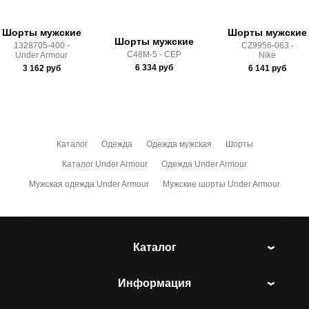
Здесь вы можете более детально ознакомиться с
Шорты мужские
Шорты мужские
Шорты мужские
условиями
оплаты
и
доставки
1328705-400 -
CZ9956-063 -
C48M-5 - CEP
Under Armour
Nike
6 334
руб
3 162
руб
6 141
руб
Каталог
Одежда
Одежда мужская
Шорты
Каталог Under Armour
Одежда Under Armour
Мужская одежда Under Armour
Мужские шорты Under Armour
Каталог
Информация