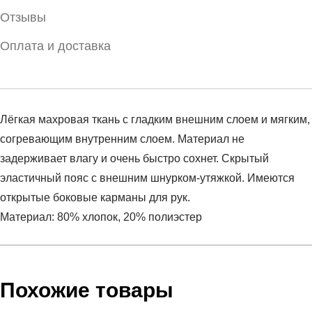
Отзывы
Оплата и доставка
Лёгкая махровая ткань с гладким внешним слоем и мягким,
согревающим внутренним слоем. Материал не
задерживает влагу и очень быстро сохнет. Скрытый
эластичный пояс с внешним шнурком-утяжкой. Имеются
открытые боковые карманы для рук.
Материал: 80% хлопок, 20% полиэстер
Условия оплаты
Артикул:
1389713-299
Оставить отзыв
Наименование:
Шорты женские PJT RCK TERRY
Похожие товары
Инструкция по оплате есть в самом конце счета, который
SHORT
высылает Вам менеджер.