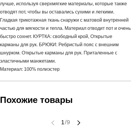
лучше, используя сверхмягкие материалы, которые также
отводят пот, чтобы вы оставались сухими и легкими.
Гладкая трикотажная ткань снаружи с матовой внутренней
частью для мягкости и тепла. Материал отводит пот и очень
быстро сохнет. КУРТКА: свободный крой, Открытые
карманы для рук. БРЮКИ: Ребристый пояс с внешним
шнурком. Открытые карманы для рук. Приталенные с
эластичными манжетами.
Материал: 100% полиэстер
Условия оплаты
Артикул:
1363290-001
Оставить отзыв
Наименование:
Спортивный костюм детский UA Knit
Похожие товары
Инструкция по оплате есть в самом конце счета, который
Track Suit
высылает Вам менеджер.
Пол:
дети
Обратите внимание, что при не верном заполнении данных
Бренд:
Under Armour
1
/
9
мы не увидим Вашу оплату.
Модель:
UA Knit Track Suit