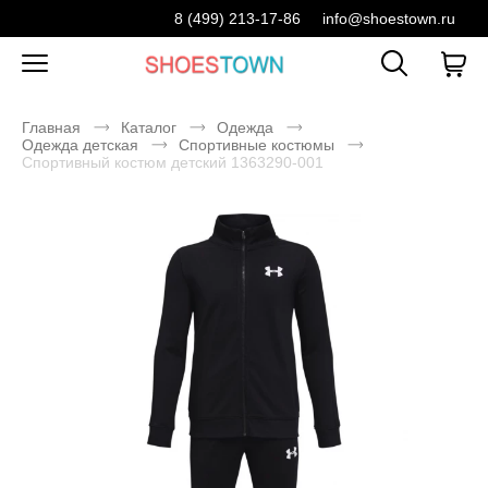
8 (499) 213-17-86
info@shoestown.ru
Главная
Каталог
Одежда
Одежда детская
Спортивные костюмы
Спортивный костюм детский 1363290-001