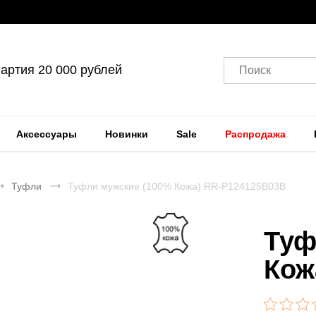
артия 20 000 рублей
Поиск
Аксессуары
Новинки
Sale
Распродажа
Туфли
Туфли мужские (100% Кожа) RR-P124125B03B
Туф
Кож