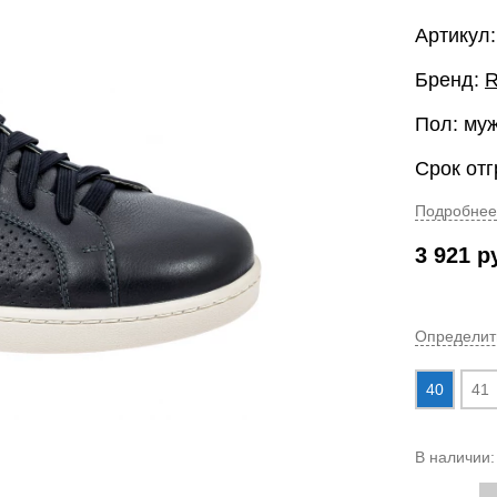
Артикул
Бренд:
R
Пол: му
Срок отг
Подробнее
3 921
р
Определит
40
41
В наличии