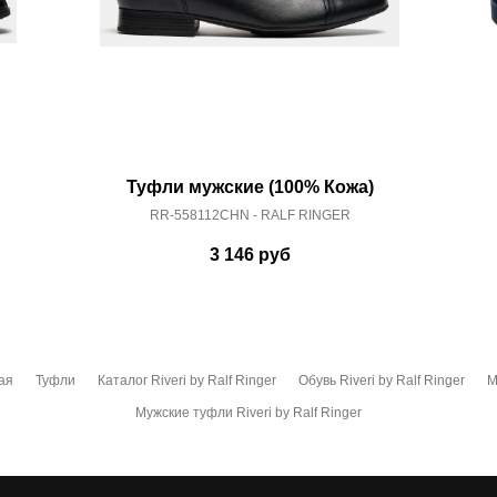
Туфли мужские (100% Кожа)
RR-558112CHN - RALF RINGER
3 146
руб
ая
Туфли
Каталог Riveri by Ralf Ringer
Обувь Riveri by Ralf Ringer
М
Мужские туфли Riveri by Ralf Ringer