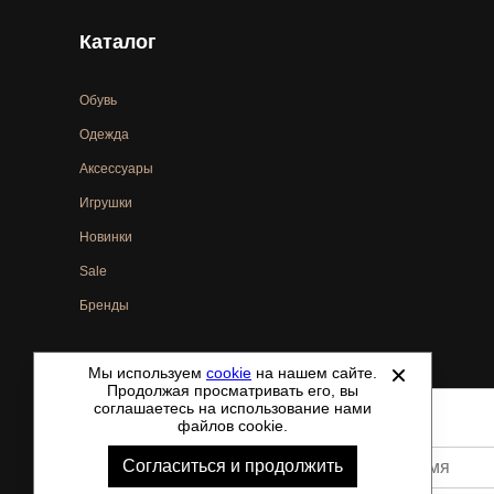
Каталог
Обувь
Одежда
Аксессуары
Игрушки
Новинки
Sale
Бренды
Мы используем
cookie
на нашем сайте.
©
2021-2026 - ShoesTown.ru - все права защищены.
Продолжая просматривать его, вы
соглашаетесь на использование нами
файлов cookie.
Согласиться и продолжить
Ваше имя