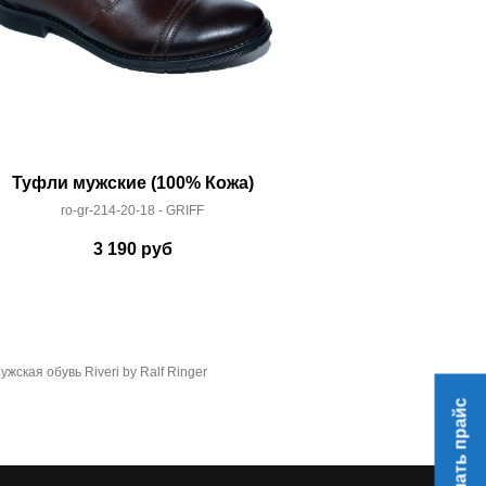
Туфли мужские (100% Кожа)
Туфли мужс
ro-gr-214-20-18 - GRIFF
ro-gr-21
3 190
руб
3 
ужская обувь Riveri by Ralf Ringer
Скачать прайс