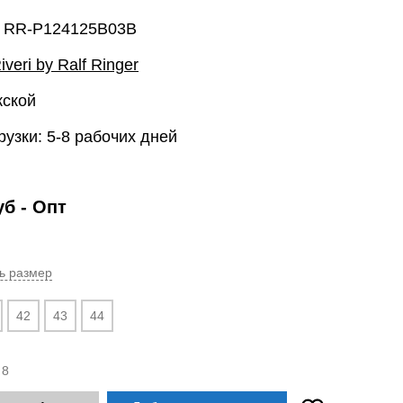
: RR-P124125B03B
iveri by Ralf Ringer
жской
рузки: 5-8 рабочих дней
уб
- Опт
ь размер
42
43
44
:
8