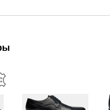
отзыв
 который высылает Вам менеджер.
ии данных мы не увидим Вашу оплату.
ры
акже с Почтой Росии и СДЭК.
 условиями
оплаты
и
доставки