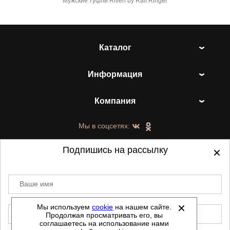
Мужские туфли Riveri by Ralf Ringer
Каталог
Информация
Компания
Мы в соцсетях:
Подпишись на рассылку
Ваше имя
©
2021-2026 - ShoesTown.ru - все права
защищены.
Мы используем
cookie
на нашем сайте.
E-mail
Продолжая просматривать его, вы
Данный сайт не является интернет магазином и
соглашаетесь на использование нами
не является публичной офертой.