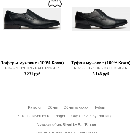
Высота каблука:
без каблука
Доставка по России всеми транспортными ТК, а также с
Полнота:
10 (На широкую ногу)
Почтой Росии и СДЭК.
Срок отгрузки:
5-8 рабочих дней
Здесь вы можете более детально ознакомиться с
условиями
оплаты
и
доставки
Лоферы мужские (100% Кожа)
Туфли мужские (100% Кожа)
RR-524102CHN - RALF RINGER
RR-558112CHN - RALF RINGER
3 231
руб
3 146
руб
Каталог
Обувь
Обувь мужская
Туфли
Каталог Riveri by Ralf Ringer
Обувь Riveri by Ralf Ringer
Мужская обувь Riveri by Ralf Ringer