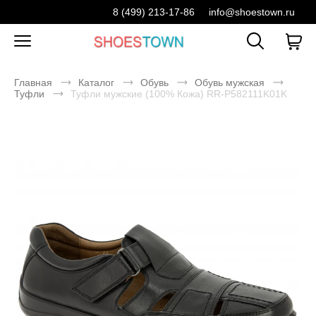
8 (499) 213-17-86
info@shoestown.ru
Главная
Каталог
Обувь
Обувь мужская
Туфли
Туфли мужские (100% Кожа) RR-P582111K01K