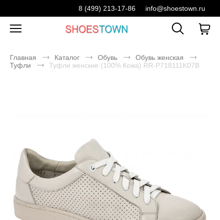
8 (499) 213-17-86
info@shoestown.ru
Главная
Каталог
Обувь
Обувь женская
Туфли
Туфли женские (100% Кожа) RR-P718111K07B