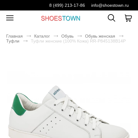
8 (499) 213-17-86
info@shoestown.ru
Главная
Каталог
Обувь
Обувь женская
Туфли
Туфли женские (100% Кожа) RR-P845138B14P