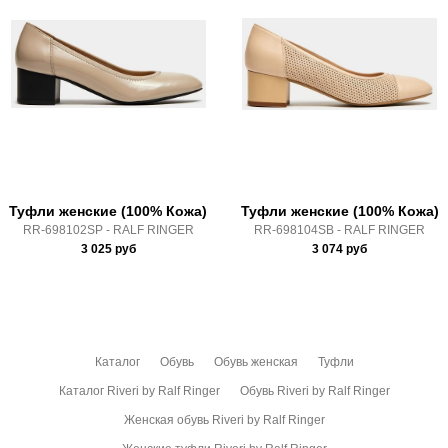
Высота каблука:
2,5 см
Доставка по России всеми транспортными ТК, а также с
Крепление подошвы:
бортопрошивной
Почтой Росии и СДЭК.
Полнота:
5 (Стандарт)
Здесь вы можете более детально ознакомиться с
Срок отгрузки:
5-8 рабочих дней
условиями
оплаты
и
доставки
Туфли женские (100% Кожа)
Туфли женские (100% Кожа)
RR-698102SP - RALF RINGER
RR-698104SB - RALF RINGER
3 025
руб
3 074
руб
Каталог
Обувь
Обувь женская
Туфли
Каталог Riveri by Ralf Ringer
Обувь Riveri by Ralf Ringer
Женская обувь Riveri by Ralf Ringer