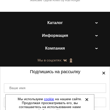
Женские туфли Riveri by Ralf Ringer
Каталог
Информация
Компания
Мы в соцсетях:
Подпишись на рассылку
Ваше имя
©
2021-2026 - ShoesTown.ru - все права
защищены.
Мы используем
cookie
на нашем сайте.
E-mail
Продолжая просматривать его, вы
Данный сайт не является интернет магазином и
соглашаетесь на использование нами
не является публичной офертой.