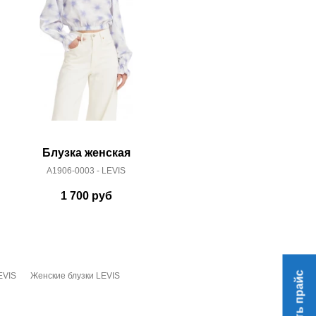
Блузка женская
Блуз
A1906-0003 - LEVIS
1021110100212
1 700
руб
2 
Скачать прайс
EVIS
Женские блузки LEVIS