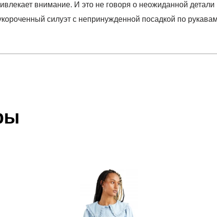
влекает внимание. И это не говоря о неожиданной детали г
короченный силуэт с непринужденной посадкой по рукавам 
отзыв
LOUSE DAISY FOULARD ENAMEL OR
 который высылает Вам менеджер.
ии данных мы не увидим Вашу оплату.
ры
ENAMEL OR
акже с Почтой Росии и СДЭК.
 условиями
оплаты
и
доставки