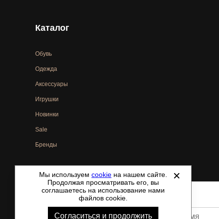
Каталог
Обувь
Одежда
Аксессуары
Игрушки
Новинки
Sale
Бренды
Мы используем
cookie
на нашем сайте.
©
2021-2026 - ShoesTown.ru - все права защищены.
Продолжая просматривать его, вы
соглашаетесь на использование нами
файлов cookie.
Согласиться и продолжить
Ваше имя