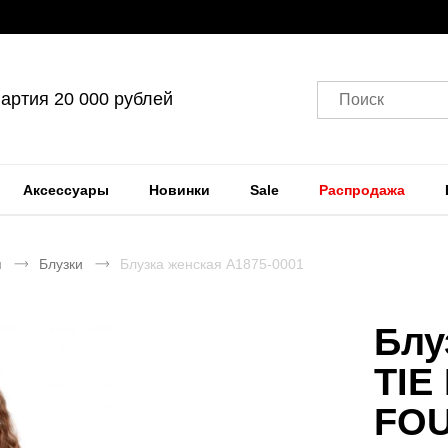
артия 20 000 рублей
Поиск
Аксессуары
Новинки
Sale
Распродажа
я
Блузки
Блузка женская A1875-0001
Блу
TIE
FO