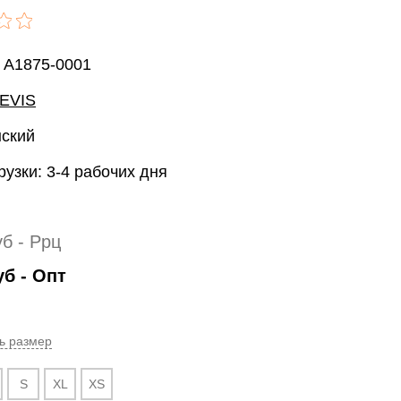
: A1875-0001
EVIS
нский
рузки: 3-4 рабочих дня
уб
- Ррц
уб
- Опт
ь размер
S
XL
XS