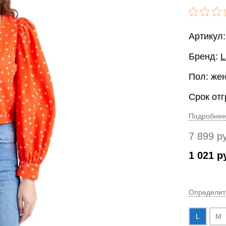
Артикул
Бренд:
L
Пол: же
Срок отг
Подробнее
7 899
р
1 021
р
Определит
L
M