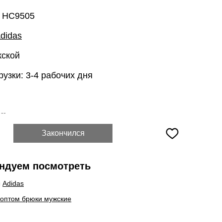
: HC9505
didas
жской
рузки: 3-4 рабочих дня
:
--
Закончился
ндуем посмотреть
ы
Adidas
 оптом брюки мужские