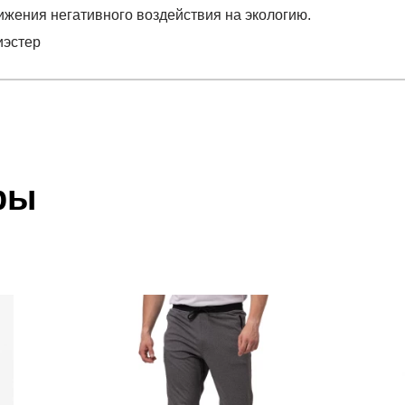
ижения негативного воздействия на экологию.
иэстер
отзыв
 который высылает Вам менеджер.
ии данных мы не увидим Вашу оплату.
ры
олиэстер
акже с Почтой Росии и СДЭК.
 условиями
оплаты
и
доставки