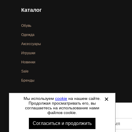
Каталог
Обувь
Одежда
Аксессуары
Игрушки
Новинки
Sale
Бренды
Мы используем
cookie
на нашем сайте.
©
2021-2026 - ShoesTown.ru - все права защищены.
Продолжая просматривать его, вы
соглашаетесь на использование нами
файлов cookie.
Согласиться и продолжить
Ваше имя