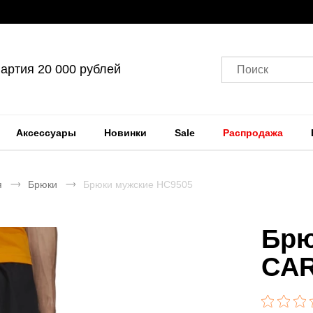
артия 20 000 рублей
Поиск
Аксессуары
Новинки
Sale
Распродажа
я
Брюки
Брюки мужские HC9505
Брю
CA