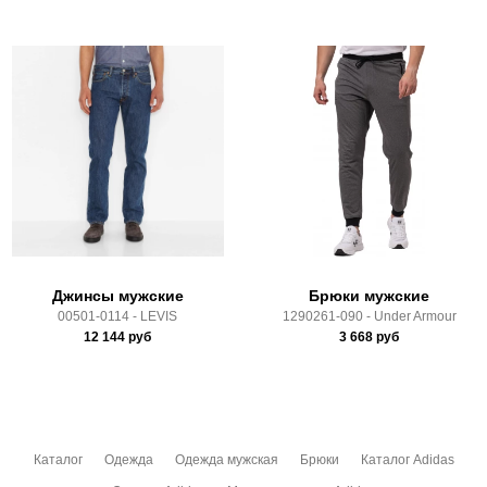
Состав:
70% хлопок, 30% переработанный полиэстер
Доставка
Производитель:
Вьетнам
Срок отгрузки:
3-4 рабочих дня
Самовывоз в Москве.
Доставка по России всеми транспортными ТК, а также с
Почтой Росии и СДЭК.
Здесь вы можете более детально ознакомиться с
условиями
оплаты
и
доставки
Джинсы мужские
Брюки мужские
00501-0114 - LEVIS
1290261-090 - Under Armour
12 144
руб
3 668
руб
Каталог
Одежда
Одежда мужская
Брюки
Каталог Adidas