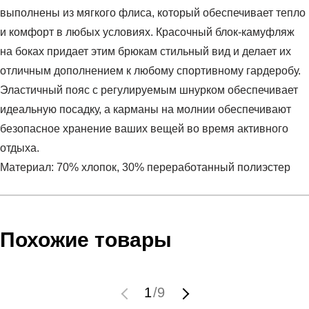
выполнены из мягкого флиса, который обеспечивает тепло
и комфорт в любых условиях. Красочный блок-камуфляж
на боках придает этим брюкам стильный вид и делает их
отличным дополнением к любому спортивному гардеробу.
Эластичный пояс с регулируемым шнурком обеспечивает
идеальную посадку, а карманы на молнии обеспечивают
безопасное хранение ваших вещей во время активного
отдыха.
Материал: 70% хлопок, 30% переработанный полиэстер
Условия оплаты
Артикул:
HK2885
Оставить отзыв
Наименование:
Брюки мужские M CB PT
Похожие товары
Инструкция по оплате есть в самом конце счета, который
Пол:
мужской
высылает Вам менеджер.
Бренд:
Adidas
Обратите внимание, что при не верном заполнении данных
Модель:
M CB PT
1
/
9
мы не увидим Вашу оплату.
Вид спорта:
спортивный стиль