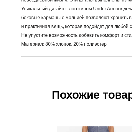
Уникальный дизайн с логотипом Under Armour дел
боковые карманы с молнией позволяют хранить вещ
и практичная вещь, которая подойдет для любой 
Не упустите возможность добавить комфорт и сти
Материал: 80% хлопок, 20% полиэстер
Условия оплаты
Артикул:
1373374-690
0
Оставить 
Наименование:
Брюки мужские UA Rival Flc 
Инструкция по оплате есть в самом конце счета,
0
Пол:
мужской
Обратите внимание, что при не верном заполнен
Бренд:
Under Armour
Похожие това
0
Модель:
UA Rival Flc WM Jogger
Доставка
Вид спорта:
фитнес
0
Самовывоз в Москве.
Состав:
80% хлопок, 20% полиэстер
Доставка по России всеми транспортными ТК, а т
Производитель:
Вьетнам
0
Срок отгрузки:
3-4 рабочих дня