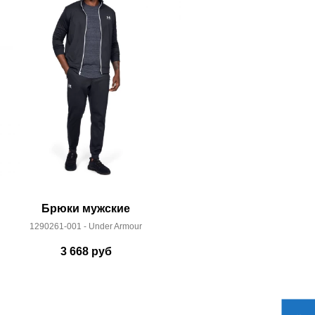
Брюки мужские
Джинс
1290261-001 - Under Armour
04511
3 668
руб
10