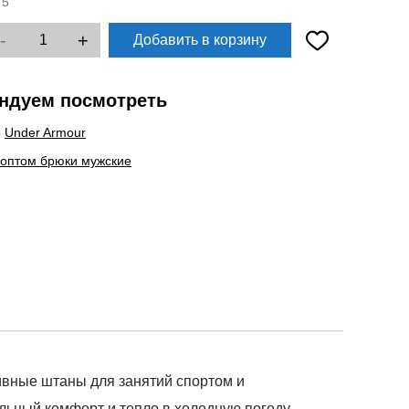
:
5
-
+
Добавить в корзину
ндуем посмотреть
ы
Under Armour
 оптом брюки мужские
тивные штаны для занятий спортом и
льный комфорт и тепло в холодную погоду.