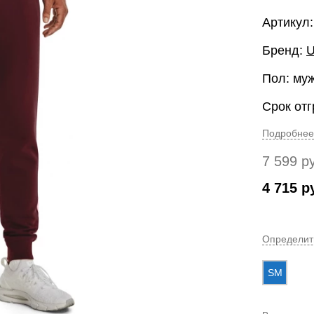
Артикул:
Бренд:
U
Пол: му
Срок отг
Подробнее
7 599
р
4 715
р
Определит
SM