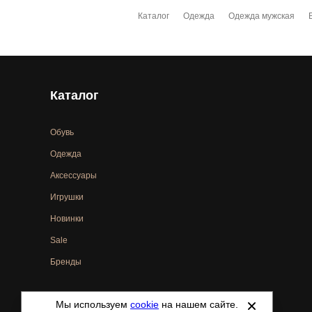
Каталог
Одежда
Одежда мужская
Каталог
Обувь
Одежда
Аксессуары
Игрушки
Новинки
Sale
Бренды
Мы используем
cookie
на нашем сайте.
©
2021-2026 - ShoesTown.ru - все права защищены.