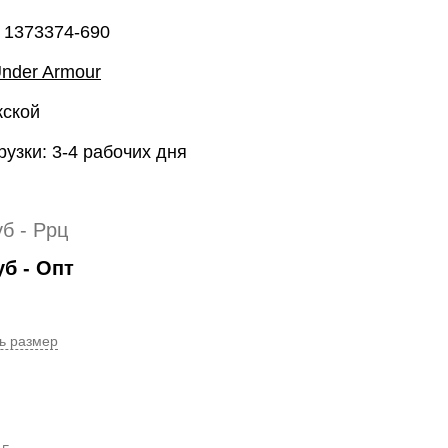
 1373374-690
nder Armour
жской
рузки: 3-4 рабочих дня
уб
- Ррц
уб
- Опт
ь размер