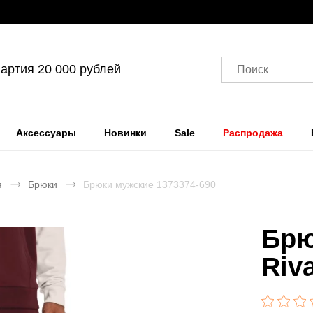
артия 20 000 рублей
Поиск
Аксессуары
Новинки
Sale
Распродажа
я
Брюки
Брюки мужские 1373374-690
Брю
Riv