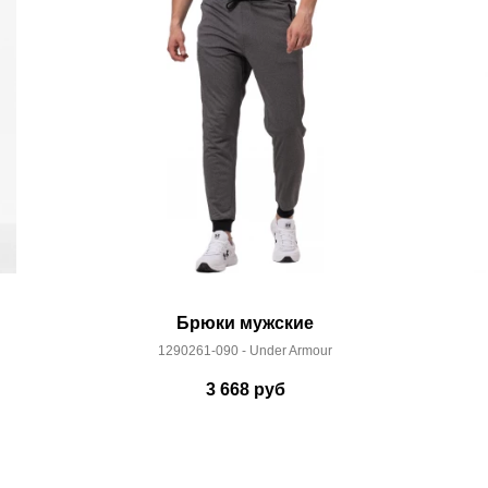
 условиями
оплаты
и
доставки
Брюки мужские
1290261-090 - Under Armour
3 668
руб