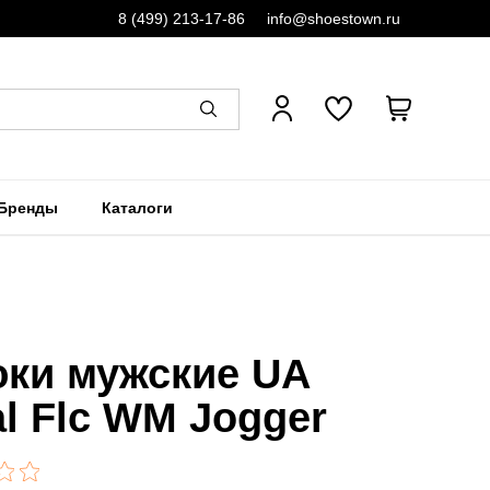
8 (499) 213-17-86
info@shoestown.ru
Бренды
Каталоги
ки мужские UA
al Flc WM Jogger