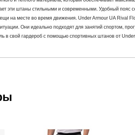
ает эти штаны стильными и современными. Удобный пояс со
и на месте во время движения. Under Armour UA Rival Flc 
ситуации. Они идеально подходят для занятий спортом, про
ль в свой гардероб с помощью спортивных штанов от Under
отзыв
WM Jogger
 который высылает Вам менеджер.
ии данных мы не увидим Вашу оплату.
ры
акже с Почтой Росии и СДЭК.