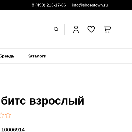
8 (499) 213-17-86
info@shoestown.ru
Бренды
Каталоги
битс взрослый
: 10006914