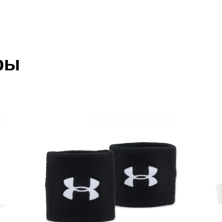
отзыв
 который высылает Вам менеджер.
ии данных мы не увидим Вашу оплату.
ры
акже с Почтой Росии и СДЭК.
 условиями
оплаты
и
доставки