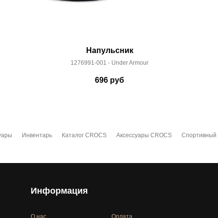
Напульсник
1276991-001 - Under Armour
696
руб
уары
Инвентарь
Каталог CROCS
Аксессуары CROCS
Спортивный
Информация
О нас
Оплата