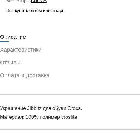
Все товары
CROCS
Все
купить оптом инвентарь
Описание
Характеристики
Отзывы
Оплата и доставка
Украшение Jibbitz для обуви Crocs.
Материал: 100% полимер croslite
Условия оплаты
Артикул:
10007002
Оставить отзыв