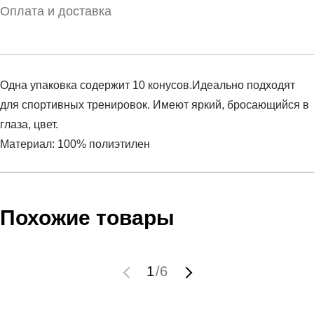
Оплата и доставка
Одна упаковка содержит 10 конусов.Идеально подходят
для спортивных тренировок. Имеют яркий, бросающийся в
глаза, цвет.
Материал: 100% полиэтилен
Условия оплаты
Артикул:
N.SR.08.709.NS
Оставить отзыв
Наименование:
Фишки
Похожие товары
Инструкция по оплате есть в самом конце счета, который
Пол:
унисекс
высылает Вам менеджер.
Бренд:
Nike
Обратите внимание, что при не верном заполнении данных
Вид спорта:
футбол
1
/
6
мы не увидим Вашу оплату.
Состав:
100% полиэтилен
Материал:
синтетика
Доставка