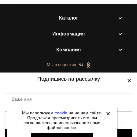
Каталог
Информация
Компания
Мы в соцсетях:
Подпишись на рассылку
Ваше имя
©
2021-2026 - ShoesTown.ru - все права
защищены.
Мы используем
cookie
на нашем сайте.
E-mail
Продолжая просматривать его, вы
Данный сайт не является интернет магазином и
соглашаетесь на использование нами
не является публичной офертой.
файлов cookie.
Политика обработки персональных данных
Подписаться