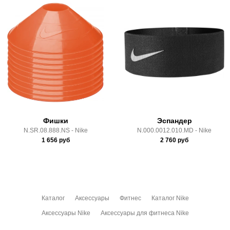
Срок отгрузки:
3-4 рабочих дня
Самовывоз в Москве.
Доставка по России всеми транспортными ТК, а также с
Почтой Росии и СДЭК.
Здесь вы можете более детально ознакомиться с
условиями
оплаты
и
доставки
Фишки
Эспандер
N.SR.08.888.NS - Nike
N.000.0012.010.MD - Nike
1 656
руб
2 760
руб
Каталог
Аксессуары
Фитнес
Каталог Nike
Аксессуары Nike
Аксессуары для фитнеса Nike