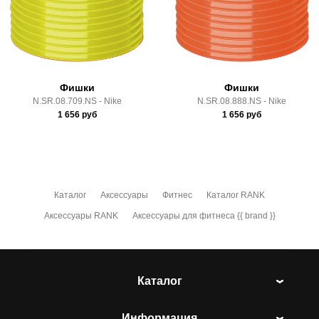
Здесь вы можете более детально ознакомиться с
условиями
оплаты
и
доставки
Фишки
Фишки
N.SR.08.709.NS - Nike
N.SR.08.888.NS - Nike
1 656
руб
1 656
руб
Каталог
Аксессуары
Фитнес
Каталог RANK
Аксессуары RANK
Аксессуары для фитнеса {{ brand }}
Каталог
Информация