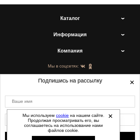
Каталог
Информация
Компания
Мы в соцсетях:
Подпишись на рассылку
Ваше имя
©
2021-2026 - ShoesTown.ru - все права
защищены.
Мы используем
cookie
на нашем сайте.
E-mail
Продолжая просматривать его, вы
Данный сайт не является интернет магазином и
соглашаетесь на использование нами
не является публичной офертой.
файлов cookie.
Политика обработки персональных данных
Подписаться