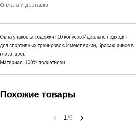
Оплата и доставка
Одна упаковка содержит 10 конусов.Идеально подходят
для спортивных тренировок. Имеют яркий, бросающийся в
глаза, цвет.
Материал: 100% полиэтилен
Условия оплаты
Артикул:
N.SR.08.888.NS
Оставить отзыв
Наименование:
Фишки
Похожие товары
Инструкция по оплате есть в самом конце счета, который
Пол:
унисекс
высылает Вам менеджер.
Бренд:
Nike
Обратите внимание, что при не верном заполнении данных
Вид спорта:
футбол
1
/
6
мы не увидим Вашу оплату.
Состав:
100% полиэтилен
Материал:
синтетика
Доставка