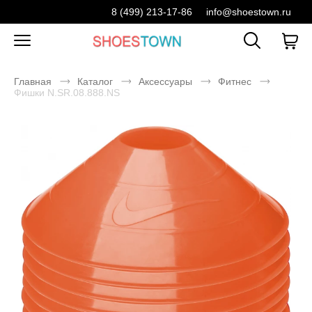
8 (499) 213-17-86
info@shoestown.ru
Главная
Каталог
Аксессуары
Фитнес
Фишки N.SR.08.888.NS