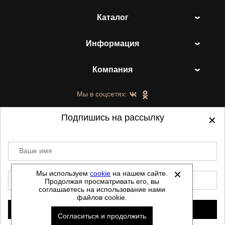
Каталог
Информация
Компания
Мы в соцсетях:
Подпишись на рассылку
Ваше имя
©
2021-2026 - ShoesTown.ru - все права
защищены.
Мы используем
cookie
на нашем сайте.
E-mail
Продолжая просматривать его, вы
Данный сайт не является интернет магазином и
соглашаетесь на использование нами
не является публичной офертой.
файлов cookie.
Политика обработки персональных данных
Подписаться
Согласиться и продолжить
Автоматизировано -