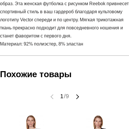
образ. Эта женская футболка с рисунком Reebok привнесет
спортивный стиль в ваш гардероб благодаря культовому
логотипу Vector спереди и по центру. Мягкая трикотажная
ткань прекрасно подходит для повседневного ношения и
станет фаворитом с первого дня.
Материал: 92% полиэстер, 8% эластан
Условия оплаты
Артикул:
HB2272
Оставить отзыв
Наименование:
Футболка женская RI BL Tee
Похожие товары
Инструкция по оплате есть в самом конце счета, который
Пол:
женский
высылает Вам менеджер.
Бренд:
Reebok
Обратите внимание, что при не верном заполнении данных
Модель:
RI BL Tee
1
/
9
мы не увидим Вашу оплату.
Вид спорта:
фитнес
Состав:
92% Полиэстер, 8% Эластан
Доставка
Производитель:
Пакистан
Срок отгрузки:
3-4 рабочих дня
Самовывоз в Москве.