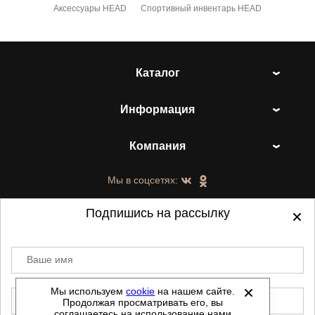
Аксессуары HEAD
Спортивный инвентарь HEAD
Каталог
Информация
Компания
Мы в соцсетях:
Подпишись на рассылку
Ваше имя
©
2021-2026 - ShoesTown.ru - все права
защищены.
Мы используем
cookie
на нашем сайте.
E-mail
Продолжая просматривать его, вы
Данный сайт не является интернет магазином и
соглашаетесь на использование нами