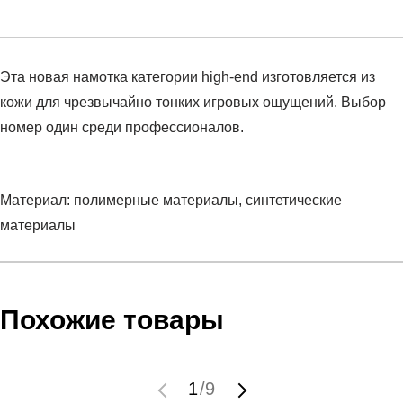
Эта новая намотка категории high-end изготовляется из
кожи для чрезвычайно тонких игровых ощущений. Выбор
номер один среди профессионалов.
Материал: полимерные материалы, синтетические
материалы
Условия оплаты
Артикул:
282010-BW
Оставить отзыв
Наименование:
Грип
Похожие товары
Инструкция по оплате есть в самом конце счета, который
Пол:
унисекс
высылает Вам менеджер.
Бренд:
HEAD
Обратите внимание, что при не верном заполнении данных
Вид спорта:
теннис
1
/
9
мы не увидим Вашу оплату.
Состав:
Полимерные материалы, синтетические